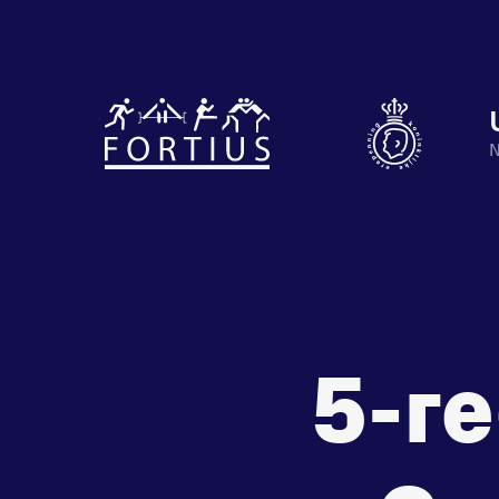
Diverse
N
disciplines
Motiveer je
onder één
en anderen
dak
met groeps
Atletiek
Groepslessen
5-r
Prestaties
op
afstanden
de
zet je
Beheers