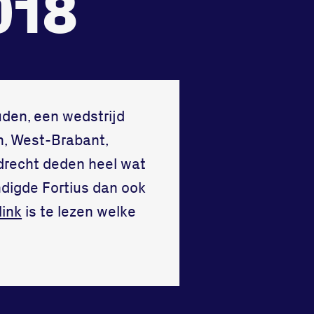
018
Vraag en contact
uden, een wedstrijd
en, West-Brabant,
rdrecht deden heel wat
ndigde Fortius dan ook
link
is te lezen welke