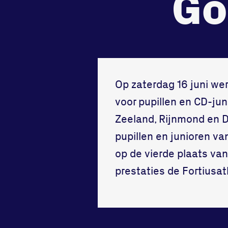
Go
tegenstander
samen
Worstelen
Running
Op zaterdag 16 juni wer
voor pupillen en CD-jun
Zeeland, Rijnmond en D
pupillen en junioren v
op de vierde plaats v
prestaties de Fortiusat