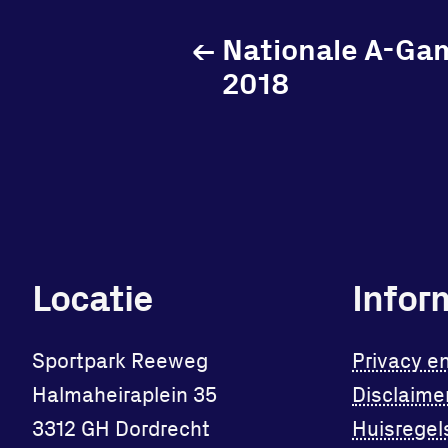
←
Nationale A-Gam
2018
Locatie
Infor
Sportpark Reeweg
Privacy e
Halmaheiraplein 35
Disclaime
3312 GH Dordrecht
Huisregel