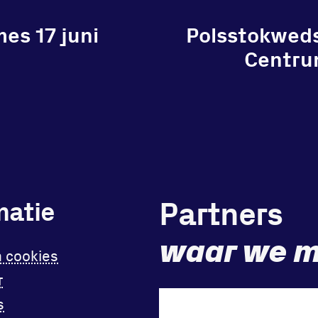
es 17 juni
Polsstokweds
Centru
Partners
matie
waar we m
n cookies
r
s