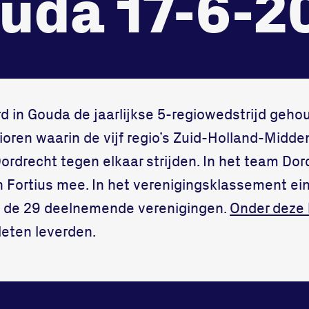
uda 17-6-2
onze gym
Bekijk locatie
Fitness
d in Gouda de jaarlijkse 5-regiowedstrijd geho
ioren waarin de vijf regio’s Zuid-Holland-Midd
ordrecht tegen elkaar strijden. In het team Do
an Fortius mee. In het verenigingsklassement ei
an de 29 deelnemende verenigingen.
Onder deze 
leten leverden.