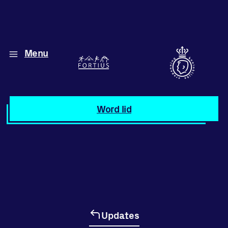
Menu
Diverse disciplines
onder één dak
Atletiek
Word lid
Motiveer jezelf
en anderen
met groepslessen
Groepslessen
Updates