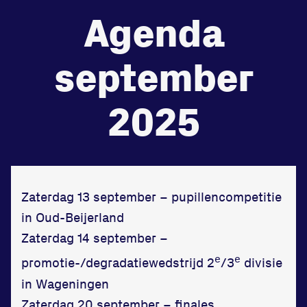
Agenda
de
Beheers
tegenstander
september
Worstelen
2025
Prestaties op afstanden
zet je samen
Zaterdag 13 september – pupillencompetitie
in Oud-Beijerland
Running
Zaterdag 14 september –
e
e
promotie-/degradatiewedstrijd 2
/3
divisie
in Wageningen
Zet een personal record
Zaterdag 20 september – finales