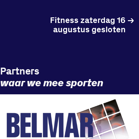
Fitness zaterdag 16
→
augustus gesloten
Locatie
Sportpark Reeweg
Halmaheiraplein 35
3312 GH Dordrecht
Partners
Bekijk locatie
waar we mee sporten
Informatie
Privacy en cookies
Disclaimer
Huisregels
Vraag en contact