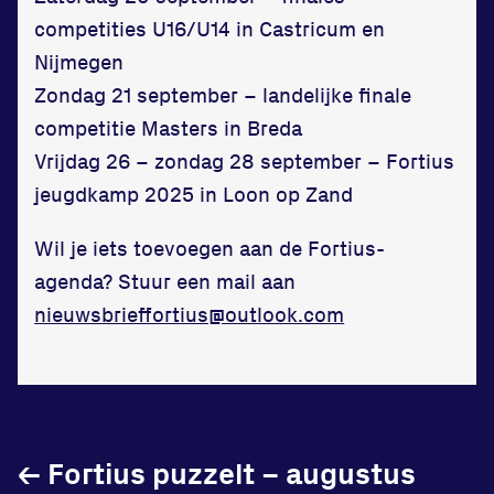
in onze gym
competities U16/U14 in Castricum en
Nijmegen
Fitness
Zondag 21 september – landelijke finale
competitie Masters in Breda
Vrijdag 26 – zondag 28 september – Fortius
jeugdkamp 2025 in Loon op Zand
Updates
Wil je iets toevoegen aan de Fortius-
Atleten
agenda? Stuur een mail aan
nieuwsbrieffortius@outlook.com
Vereniging
Contact
←
Fortius puzzelt – augustus