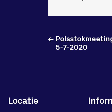
←
Polsstokmeetin
5-7-2020
Locatie
Infor