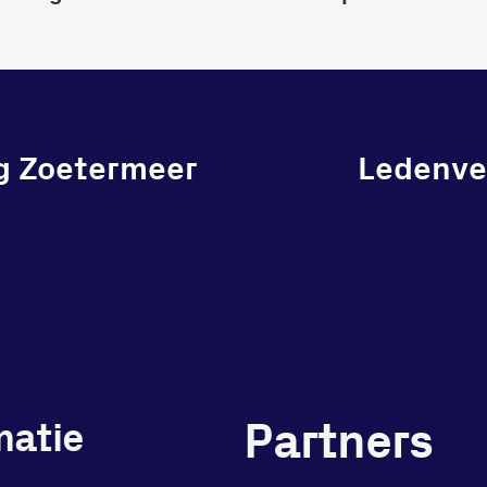
g Zoetermeer
Ledenver
Partners
matie