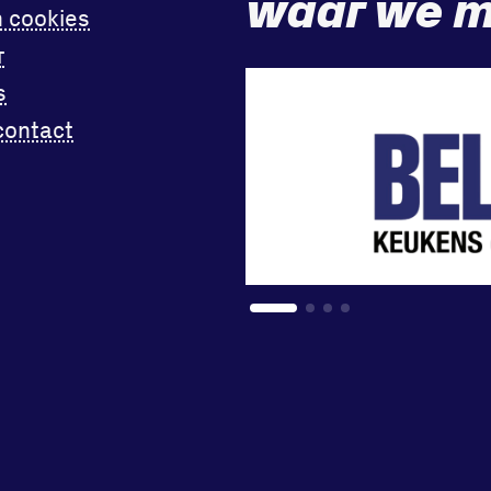
waar we m
n cookies
r
s
contact