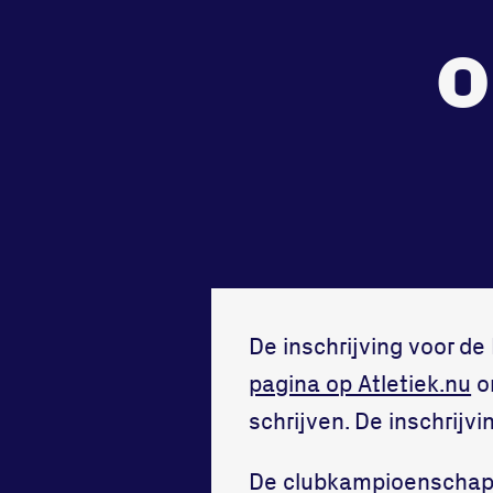
tegenstander
samen
o
Worstelen
Running
De inschrijving voor d
pagina op Atletiek.nu
o
schrijven. De inschrijv
De clubkampioenschapp