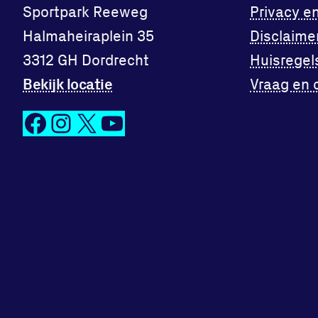
Sportpark Reeweg
Privacy e
Halmaheiraplein 35
Disclaime
3312 GH Dordrecht
Huisregel
Bekijk locatie
Vraag en 
Facebook
Instagram
X
YouTube