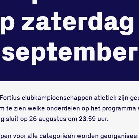
3312 GH Dord
onze gym
p zaterdag
Bekijk locatie
Fitness
september
e Fortius clubkampioenschappen atletiek zijn g
m te zien welke onderdelen op het programma s
ing sluit op 26 augustus om 23:59 uur.
en voor alle categorieën worden georganiseer