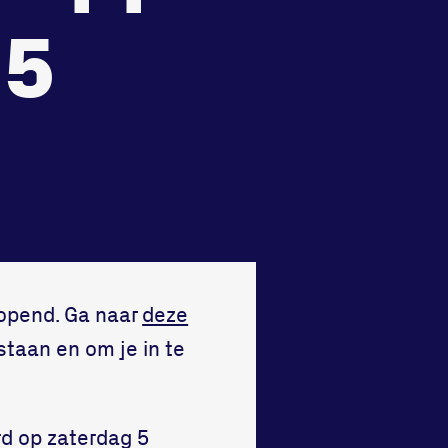
recht
Huisregels
 5
Vraag en contact
eopend. Ga naar
deze
taan en om je in te
d op zaterdag 5