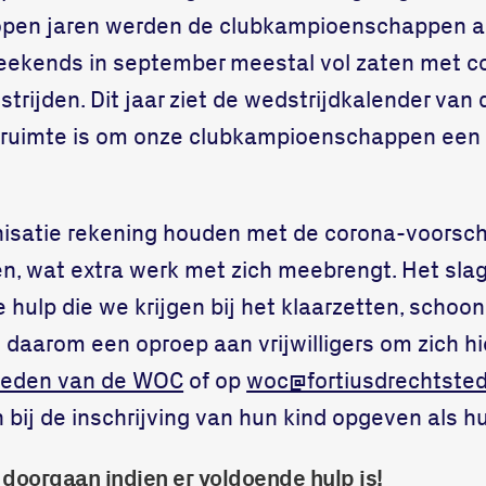
open jaren werden de clubkampioenschappen al
ekends in september meestal vol zaten met co
trijden. Dit jaar ziet de wedstrijdkalender van 
r ruimte is om onze clubkampioenschappen een
isatie rekening houden met de corona-voorsch
en, wat extra werk met zich meebrengt. Het slag
e hulp die we krijgen bij het klaarzetten, sch
 daarom een oproep aan vrijwilligers om zich h
leden van de WOC
of op
woc@fortiusdrechtsted
bij de inschrijving van hun kind opgeven als h
 doorgaan indien er voldoende hulp is!