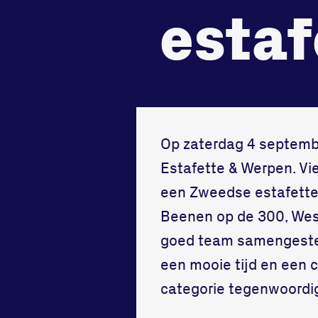
estaf
tegenstander
samen
Worstelen
Running
Op zaterdag 4 septembe
Estafette & Werpen. Vi
een Zweedse estafette 
Beenen op de 300, Wes
goed team samengesteld
een mooie tijd en een 
categorie tegenwoordi