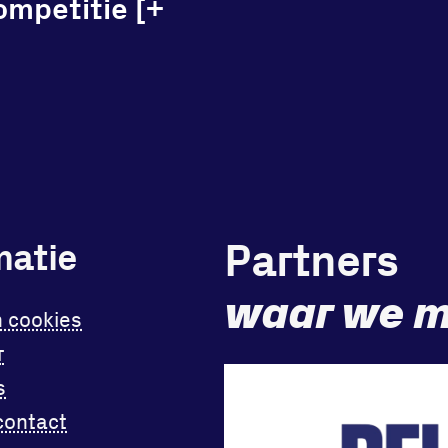
ompetitie [+
Partners
matie
waar we m
n cookies
r
s
contact