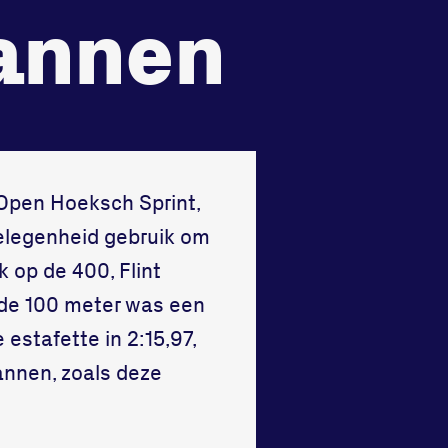
recht
Huisregels
Mannen
Vraag en contact
 Open Hoeksch Sprint,
gelegenheid gebruik om
 op de 400, Flint
de 100 meter was een
stafette in 2:15,97,
annen, zoals deze