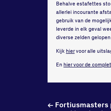
Behalve estafettes ston
allerlei incourante af
gebruik van de mogelijk
leverde in elk geval wee
diverse zelden gelope
Kijk
hier
voor alle uitsl
En
hier voor de comple
←
Fortiusmasters 