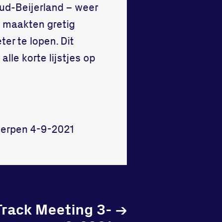
Oud-Beijerland – weer
n maakten gretig
er te lopen. Dit
lle korte lijstjes op
werpen 4-9-2021
rack Meeting 3-
→