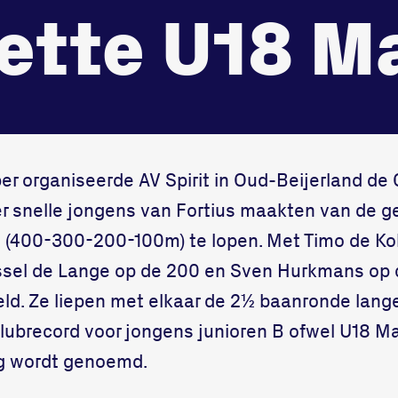
3312 GH Dord
ette U18 
onze gym
Bekijk locatie
Fitness
r organiseerde AV Spirit in Oud-Beijerland de
er snelle jongens van Fortius maakten van de 
(400-300-200-100m) te lopen. Met Timo de Kok
sel de Lange op de 200 en Sven Hurkmans op 
. Ze liepen met elkaar de 2½ baanronde lange e
clubrecord voor jongens junioren B ofwel U18 M
g wordt genoemd.