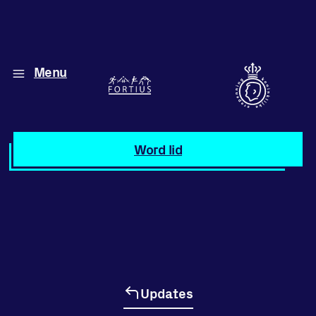
Menu
Diverse disciplines
onder één dak
Atletiek
Word lid
Motiveer jezelf
en anderen
met groepslessen
Groepslessen
Updates