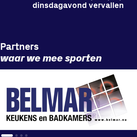
dinsdagavond vervallen
Locatie
Sportpark Reeweg
Partners
Halmaheiraplein 35
waar we mee sporten
3312 GH Dordrecht
Bekijk locatie
Informatie
Privacy en cookies
Disclaimer
Huisregels
Vraag en contact