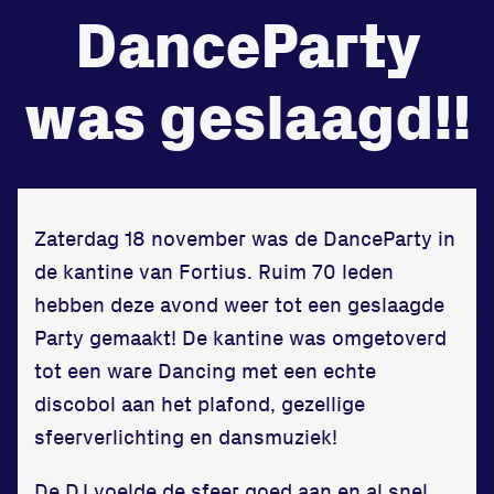
DanceParty
de
Beheers
was geslaagd!!
tegenstander
Worstelen
Zaterdag 18 november was de DanceParty in
de kantine van Fortius. Ruim 70 leden
Prestaties op afstanden
zet je samen
hebben deze avond weer tot een geslaagde
Party gemaakt! De kantine was omgetoverd
Running
tot een ware Dancing met een echte
discobol aan het plafond, gezellige
sfeerverlichting en dansmuziek!
Zet een personal record
De DJ voelde de sfeer goed aan en al snel