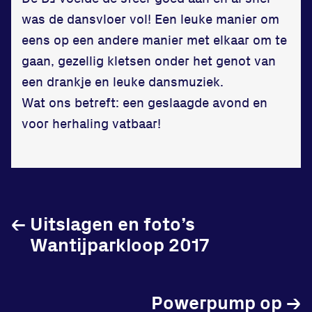
in onze gym
was de dansvloer vol! Een leuke manier om
eens op een andere manier met elkaar om te
Fitness
gaan, gezellig kletsen onder het genot van
een drankje en leuke dansmuziek.
Wat ons betreft: een geslaagde avond en
voor herhaling vatbaar!
Updates
Atleten
Vereniging
←
Uitslagen en foto’s
Contact
Wantijparkloop 2017
Powerpump op
→