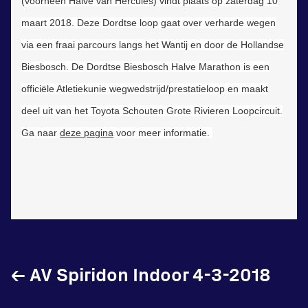
(voorheen Halve van Hercules) vindt plaats op zaterdag 10
in onze gym
maart 2018. Deze Dordtse loop gaat over verharde wegen
Fitness
via een fraai parcours langs het Wantij en door de Hollandse
Biesbosch. De Dordtse Biesbosch Halve Marathon is een
officiële Atletiekunie wegwedstrijd/prestatieloop en maakt
deel uit van het Toyota Schouten Grote Rivieren Loopcircuit.
Ga naar
deze pagina
voor meer informatie.
Updates
Atleten
Vereniging
Contact
←
AV Spiridon Indoor 4-3-2018