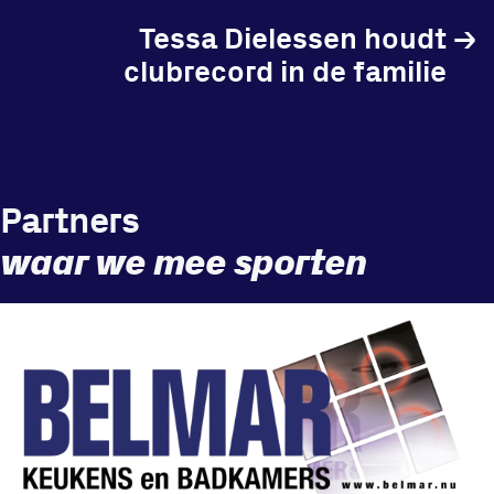
Tessa Dielessen houdt
→
clubrecord in de familie
Locatie
Sportpark Reeweg
Halmaheiraplein 35
Partners
3312 GH Dordrecht
Bekijk locatie
waar we mee sporten
Informatie
Privacy en cookies
Disclaimer
Huisregels
Vraag en contact