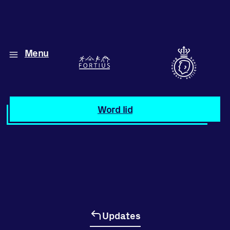
Menu
Diverse disciplines
onder één dak
Atletiek
Word lid
Motiveer jezelf
en anderen
met groepslessen
Groepslessen
Updates