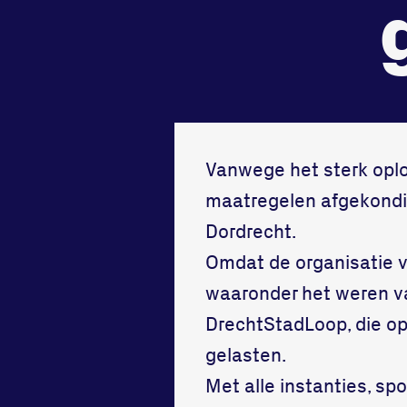
tegenstander
samen
Worstelen
Running
Vanwege het sterk opl
maatregelen afgekondi
Dordrecht.
Omdat de organisatie v
waaronder het weren van
DrechtStadLoop, die o
gelasten.
Met alle instanties, spo