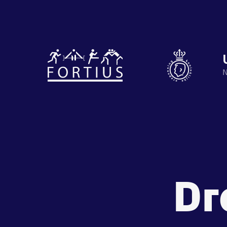
Diverse
disciplines
Motiveer je
N
onder één
en anderen
dak
met groeps
Atletiek
Groepslessen
Dr
Prestaties
op
afstanden
de
zet je
Beheers