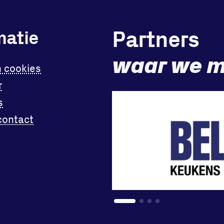
Partners
matie
waar we m
n cookies
r
s
contact