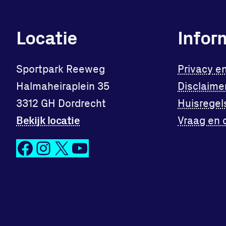
Locatie
Infor
Sportpark Reeweg
Privacy e
Halmaheiraplein 35
Disclaime
3312 GH Dordrecht
Huisregel
Bekijk locatie
Vraag en 
Facebook
Instagram
X
YouTube