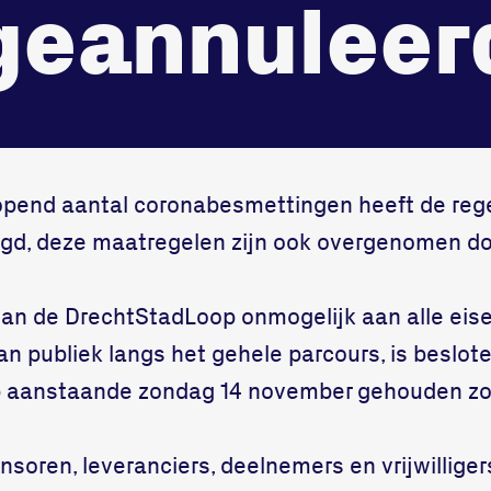
geannuleer
onze gym
Bekijk locatie
Fitness
opend aantal coronabesmettingen heeft de reg
gd, deze maatregelen zijn ook overgenomen d
an de DrechtStadLoop onmogelijk aan alle eise
 publiek langs het gehele parcours, is beslote
p aanstaande zondag 14 november gehouden zou
nsoren, leveranciers, deelnemers en vrijwilliger