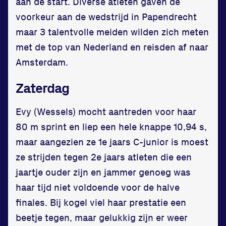
Contact
aan de start. Diverse atleten gaven de
voorkeur aan de wedstrijd in Papendrecht
maar 3 talentvolle meiden wilden zich meten
met de top van Nederland en reisden af naar
Amsterdam.
Zaterdag
Locatie
Evy (Wessels) mocht aantreden voor haar
Sportpark Reeweg
80 m sprint en liep een hele knappe 10,94 s,
Halmaheiraplein 35
maar aangezien ze 1e jaars C-junior is moest
3312 GH Dordrecht
ze strijden tegen 2e jaars atleten die een
Bekijk locatie
jaartje ouder zijn en jammer genoeg was
haar tijd niet voldoende voor de halve
Informatie
finales. Bij kogel viel haar prestatie een
beetje tegen, maar gelukkig zijn er weer
Privacy en cookies