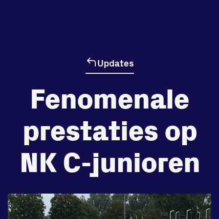
de
Beheers
tegenstander
Updates
Worstelen
Fenomenale
prestaties op
Prestaties op afstanden
NK C-junioren
zet je samen
Running