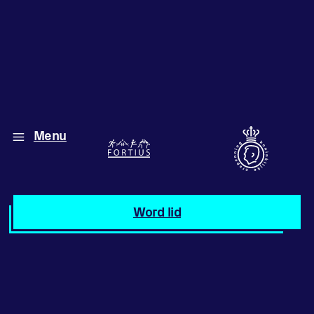
Diverse disciplines
Menu
onder één dak
Atletiek
Word lid
Motiveer jezelf
en anderen
met groepslessen
Groepslessen