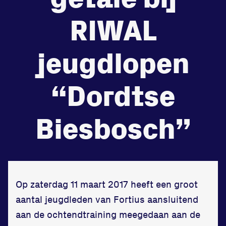
RIWAL
Zet een personal record
in onze gym
jeugdlopen
Fitness
“Dordtse
Biesbosch”
Op zaterdag 11 maart 2017 heeft een groot
Updates
aantal jeugdleden van Fortius aansluitend
aan de ochtendtraining meegedaan aan de
Atleten