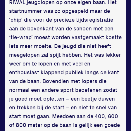
RIWAL jeugdlopen op onze eigen baan. Het
Vereniging
startnummer was zo opgespeld maar de
‘chip’ die voor de precieze tijdsregistratie
Contact
aan de bovenkant van de schoen met een
‘tie-wrap’ moest worden vastgemaakt kostte
iets meer moeite. De jeugd die niet heeft
meegelopen zal spijt hebben. Het was lekker
weer om te lopen en met veel en
enthousiast klappend publiek langs de kant
Locatie
van de baan. Bovendien met lopers die
normaal een andere sport beoefenen zodat
Sportpark Reeweg
je goed moet opletten – een beetje duwen
Halmaheiraplein 35
en trekken bij de start – en niet te snel van
3312 GH Dordrecht
start moet gaan. Meedoen aan de 400, 600
Bekijk locatie
of 800 meter op de baan is gelijk een goede