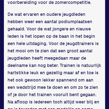
voorbereiding voor de zomercompetitie.
Informatie
De wat ervaren en oudere jeugdleden
Privacy en cookies
hebben weer een aantal podiumplaatsen
Disclaimer
gehaald. Voor de wat jongere en nieuwe
Huisregels
leden is het lopen op de baan in het begin
Vraag en contact
een hele uitdaging. Voor de jeugdtrainers is
het mooi om te zien dat een groot aantal
jeugdleden heeft meegedaan maar de
deelname kan nog beter. Trainen is natuurlijk
hartstikke leuk en gezellig maar af en toe is
het ook gewoon lekker spannend om aan
een wedstrijd mee te doen en om zo te zien
of je door het trainen vooruit bent gegaan.
Na afloop is iedereen toch altijd weer blij en
ga je tevreden met een medaille en soms