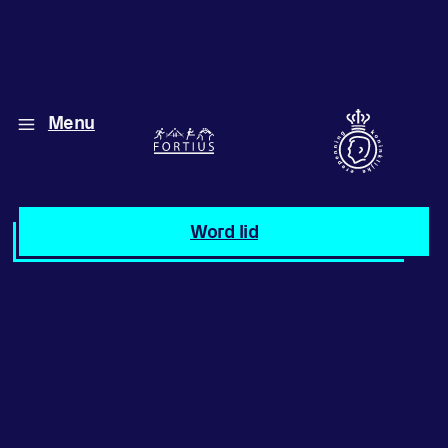
Menu
Diverse disciplines
onder één dak
Atletiek
Word lid
Motiveer jezelf
en anderen
met groepslessen
Groepslessen