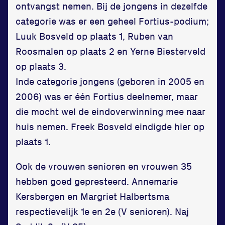
ontvangst nemen. Bij de jongens in dezelfde
categorie was er een geheel Fortius-podium;
Luuk Bosveld op plaats 1, Ruben van
Roosmalen op plaats 2 en Yerne Biesterveld
Locatie
op plaats 3.
Inde categorie jongens (geboren in 2005 en
Sportpark Reeweg
2006) was er één Fortius deelnemer, maar
Halmaheiraplein 35
die mocht wel de eindoverwinning mee naar
3312 GH Dordrecht
huis nemen. Freek Bosveld eindigde hier op
Bekijk locatie
plaats 1.
Informatie
Ook de vrouwen senioren en vrouwen 35
hebben goed gepresteerd. Annemarie
Privacy en cookies
Kersbergen en Margriet Halbertsma
Disclaimer
respectievelijk 1e en 2e (V senioren). Naj
Huisregels