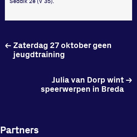
Seddik 2e (V 35).
Vraag en contact
←
Zaterdag 27 oktober geen
jeugdtraining
Julia van Dorp wint
→
speerwerpen in Breda
Partners