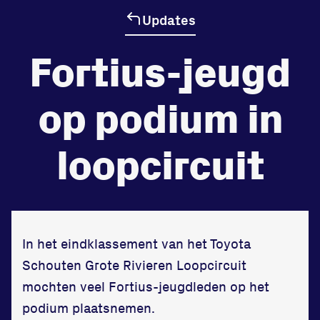
Updates
de
Beheers
Fortius-jeugd
tegenstander
op podium in
Worstelen
loopcircuit
Prestaties op afstanden
zet je samen
Running
In het eindklassement van het Toyota
Schouten Grote Rivieren Loopcircuit
mochten veel Fortius-jeugdleden op het
podium plaatsnemen.