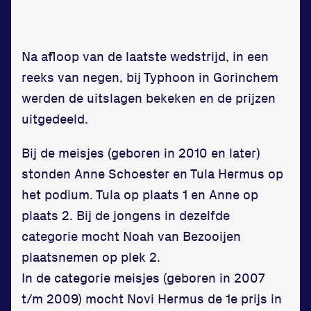
Zet een personal record
in onze gym
Fitness
Na afloop van de laatste wedstrijd, in een
reeks van negen, bij Typhoon in Gorinchem
werden de uitslagen bekeken en de prijzen
uitgedeeld.
Bij de meisjes (geboren in 2010 en later)
Updates
stonden Anne Schoester en Tula Hermus op
het podium. Tula op plaats 1 en Anne op
Atleten
plaats 2. Bij de jongens in dezelfde
Vereniging
categorie mocht Noah van Bezooijen
plaatsnemen op plek 2.
Contact
In de categorie meisjes (geboren in 2007
t/m 2009) mocht Novi Hermus de 1e prijs in