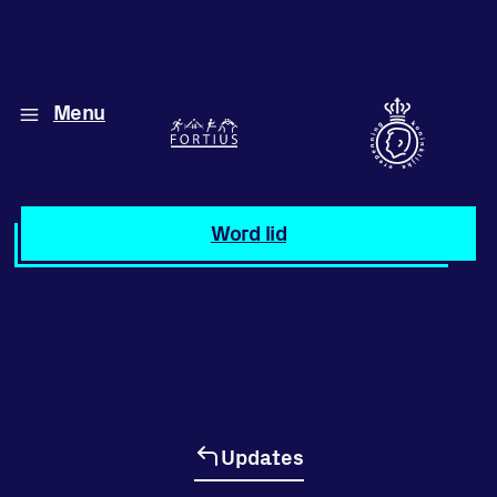
Menu
Diverse disciplines
onder één dak
Atletiek
Word lid
Motiveer jezelf
en anderen
met groepslessen
Groepslessen
Updates