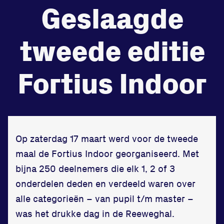
Geslaagde
de
Beheers
tweede editie
tegenstander
Worstelen
Fortius Indoor
Prestaties op afstanden
zet je samen
Op zaterdag 17 maart werd voor de tweede
maal de Fortius Indoor georganiseerd. Met
Running
bijna 250 deelnemers die elk 1, 2 of 3
onderdelen deden en verdeeld waren over
alle categorieën – van pupil t/m master –
was het drukke dag in de Reeweghal.
Zet een personal record