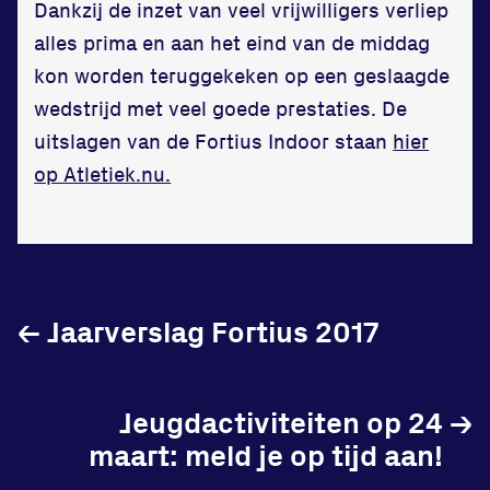
Dankzij de inzet van veel vrijwilligers verliep
in onze gym
alles prima en aan het eind van de middag
Fitness
kon worden teruggekeken op een geslaagde
wedstrijd met veel goede prestaties. De
uitslagen van de Fortius Indoor staan
hier
op Atletiek.nu.
Updates
Atleten
Vereniging
←
Jaarverslag Fortius 2017
Contact
Jeugdactiviteiten op 24
→
maart: meld je op tijd aan!