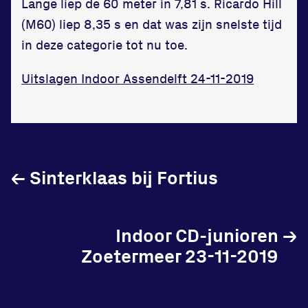
Lange liep de 60 meter in 7,81 s. Ricardo Hill
in onze gym
(M60) liep 8,35 s en dat was zijn snelste tijd
Fitness
in deze categorie tot nu toe.
Uitslagen Indoor Assendelft 24-11-2019
Updates
Atleten
←
Sinterklaas bij Fortius
Vereniging
Contact
Indoor CD-junioren
→
Zoetermeer 23-11-2019