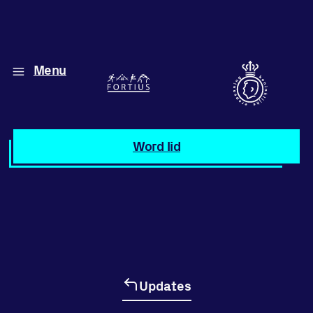
Menu
Diverse disciplines
onder één dak
Atletiek
Word lid
Motiveer jezelf
en anderen
met groepslessen
Groepslessen
Updates