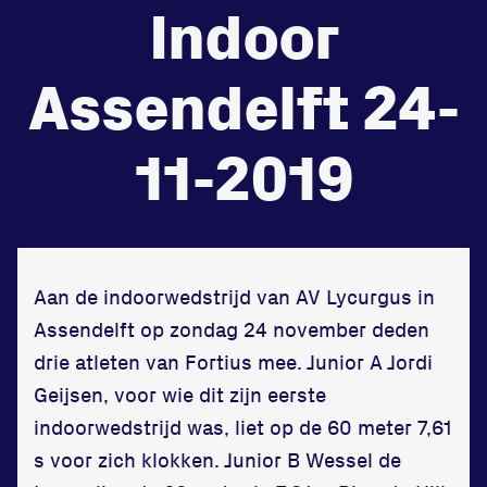
Indoor
de
Beheers
Assendelft 24-
tegenstander
Worstelen
11-2019
Prestaties op afstanden
zet je samen
Aan de indoorwedstrijd van AV Lycurgus in
Assendelft op zondag 24 november deden
Running
drie atleten van Fortius mee. Junior A Jordi
Geijsen, voor wie dit zijn eerste
indoorwedstrijd was, liet op de 60 meter 7,61
s voor zich klokken. Junior B Wessel de
Zet een personal record