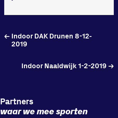
Locatie
←
Indoor DAK Drunen 8-12-
Sportpark Reeweg
2019
Halmaheiraplein 35
3312 GH Dordrecht
Bekijk locatie
Indoor Naaldwijk 1-2-2019
→
Informatie
Privacy en cookies
Disclaimer
Partners
Huisregels
waar we mee sporten
Vraag en contact