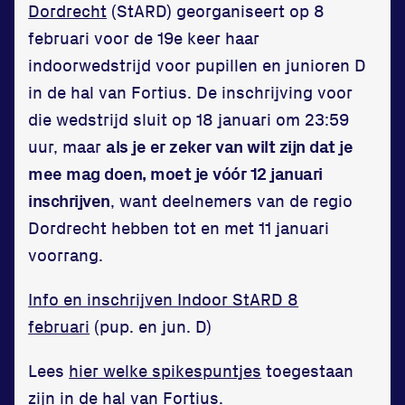
Zet een personal record
Dordrecht
(StARD) georganiseert op 8
in onze gym
februari voor de 19e keer haar
Fitness
indoorwedstrijd voor pupillen en junioren D
in de hal van Fortius. De inschrijving voor
die wedstrijd sluit op 18 januari om 23:59
uur, maar
als je er zeker van wilt zijn dat je
mee mag doen, moet je vóór 12 januari
Updates
inschrijven
, want deelnemers van de regio
Dordrecht hebben tot en met 11 januari
Atleten
voorrang.
Vereniging
Info en inschrijven Indoor StARD 8
Contact
februari
(pup. en jun. D)
Lees
hier welke spikespuntjes
toegestaan
zijn in de hal van Fortius.