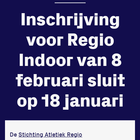
Inschrijving
de
Beheers
tegenstander
voor Regio
Worstelen
Indoor van 8
februari sluit
Prestaties op afstanden
zet je samen
op 18 januari
Running
De
Stichting Atletiek Regio