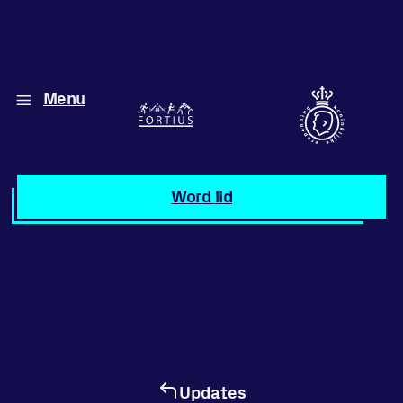
Menu
Diverse disciplines
onder één dak
Atletiek
Word lid
Motiveer jezelf
en anderen
met groepslessen
Groepslessen
Updates