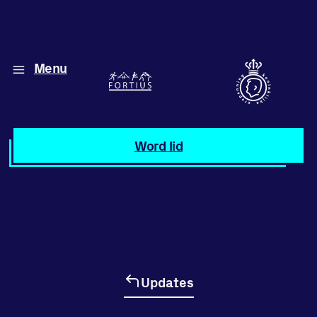
Menu
Diverse disciplines
onder één dak
Atletiek
Word lid
Motiveer jezelf
en anderen
met groepslessen
Groepslessen
Updates