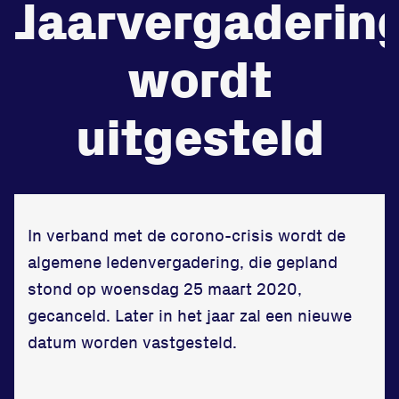
Jaarvergaderin
de
Beheers
wordt
tegenstander
Worstelen
uitgesteld
Prestaties op afstanden
In verband met de corono-crisis wordt de
zet je samen
algemene ledenvergadering, die gepland
Running
stond op woensdag 25 maart 2020,
gecanceld. Later in het jaar zal een nieuwe
datum worden vastgesteld.
Zet een personal record