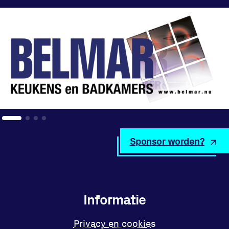
Locatie
Sportpark Reeweg
Halmaheiraplein 35
3312 GH Dordrecht
Bekijk locatie
Informatie
Sponsor worden?
Privacy en cookies
Disclaimer
Huisregels
Informatie
Vraag en contact
Privacy en cookies