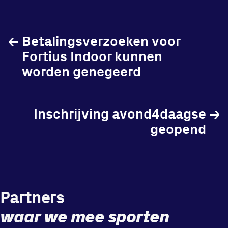
in onze gym
Fitness
←
Betalingsverzoeken voor
Fortius Indoor kunnen
worden genegeerd
Updates
Inschrijving avond4daagse
→
Atleten
geopend
Vereniging
Contact
Partners
waar we mee sporten