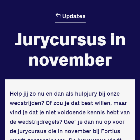
Updates
de
Beheers
Jurycursus in
tegenstander
Worstelen
november
Prestaties op afstanden
zet je samen
Help jij zo nu en dan als hulpjury bij onze
wedstrijden? Of zou je dat best willen, maar
Running
vind je dat je niet voldoende kennis hebt van
de wedstrijdregels? Geef je dan nu op voor
de jurycursus die in november bij
Fortius