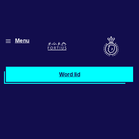
Menu
Diverse disciplines
onder één dak
Atletiek
Word lid
Motiveer jezelf
en anderen
met groepslessen
Groepslessen