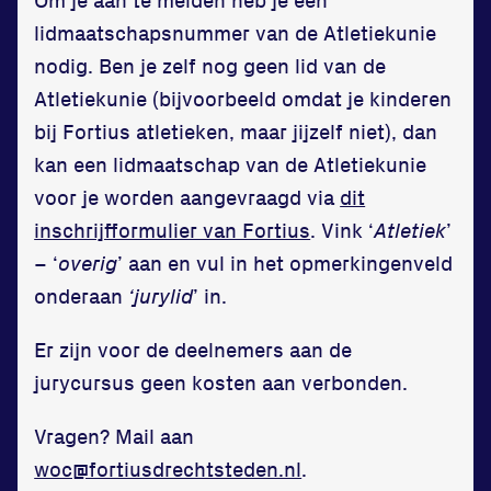
lidmaatschapsnummer van de Atletiekunie
nodig. Ben je zelf nog geen lid van de
Atletiekunie (bijvoorbeeld omdat je kinderen
bij Fortius atletieken, maar jijzelf niet), dan
Locatie
kan een lidmaatschap van de Atletiekunie
voor je worden aangevraagd via
dit
Sportpark Reeweg
inschrijfformulier van Fortius
. Vink ‘
Atletiek
’
Halmaheiraplein 35
– ‘
overig
’ aan en vul in het opmerkingenveld
3312 GH Dordrecht
onderaan
‘jurylid
’ in.
Bekijk locatie
Er zijn voor de deelnemers aan de
Informatie
jurycursus geen kosten aan verbonden.
Privacy en cookies
Vragen? Mail aan
Disclaimer
woc@fortiusdrechtsteden.nl
.
Huisregels