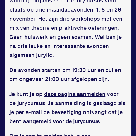
wordt georganiseerd. De jurycursus vindt
Zet een personal record
plaats op drie maandagavonden: 1, 8 en 29
in onze gym
november. Het zijn drie workshops met een
Fitness
mix van theorie en praktische oefeningen.
Geen huiswerk en geen examen. Wel ben je
na drie leuke en interessante avonden
algemeen jurylid.
De avonden starten om 19:30 uur en zullen
om ongeveer 21:00 uur afgelopen zijn.
Updates
Atleten
Je kunt je op
deze pagina aanmelden
voor
de jurycursus. Je aanmelding is geslaagd als
Vereniging
je per e-mail de
bevestiging
ontvangt dat je
Contact
bent
aangemeld voor de jurycursus
.
Om je aan te melden heb je een