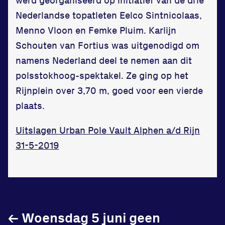
in onze gym
Nederlandse topatleten Eelco Sintnicolaas,
Menno Vloon en Femke Pluim. Karlijn
Fitness
Schouten van Fortius was uitgenodigd om
namens Nederland deel te nemen aan dit
polsstokhoog-spektakel. Ze ging op het
Rijnplein over 3,70 m, goed voor een vierde
plaats.
Updates
Atleten
Uitslagen Urban Pole Vault Alphen a/d Rijn
31-5-2019
Vereniging
Contact
←
Woensdag 5 juni geen