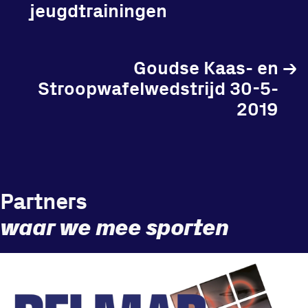
jeugdtrainingen
Goudse Kaas- en
→
Locatie
Stroopwafelwedstrijd 30-5-
Sportpark Reeweg
2019
Halmaheiraplein 35
3312 GH Dordrecht
Bekijk locatie
Partners
Informatie
waar we mee sporten
Privacy en cookies
Disclaimer
Huisregels
Vraag en contact