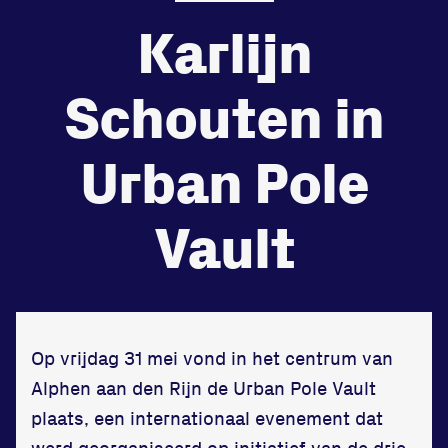
Karlijn
de
Beheers
tegenstander
Schouten in
Worstelen
Urban Pole
Vault
Prestaties op afstanden
zet je samen
Running
Op vrijdag 31 mei vond in het centrum van
Alphen aan den Rijn de Urban Pole Vault
plaats, een internationaal evenement dat
Zet een personal record
werd georganiseerd op initiatief van de drie