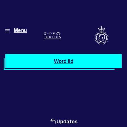
Menu
Diverse disciplines
onder één dak
Atletiek
Word lid
Motiveer jezelf
en anderen
met groepslessen
Groepslessen
Updates