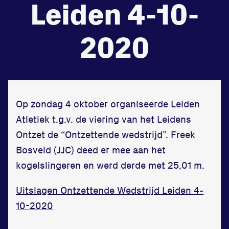
Leiden 4-10-
de
Beheers
2020
tegenstander
Worstelen
Op zondag 4 oktober organiseerde Leiden
Atletiek t.g.v. de viering van het Leidens
Prestaties op afstanden
Ontzet de “Ontzettende wedstrijd”. Freek
zet je samen
Bosveld (JJC) deed er mee aan het
Running
kogelslingeren en werd derde met 25,01 m.
Uitslagen Ontzettende Wedstrijd Leiden 4-
10-2020
Zet een personal record