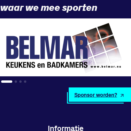
waar we mee sporten
Locatie
Sportpark Reeweg
Halmaheiraplein 35
3312 GH Dordrecht
Bekijk locatie
Informatie
Privacy en cookies
Sponsor worden?
Disclaimer
Huisregels
Vraag en contact
Informatie