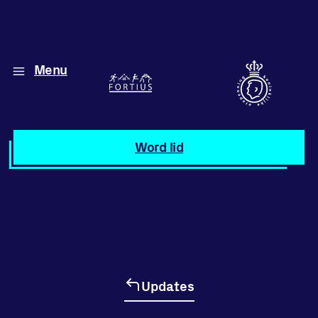
Menu
Diverse disciplines
onder één dak
Atletiek
Word lid
Motiveer jezelf
en anderen
met groepslessen
Groepslessen
Updates