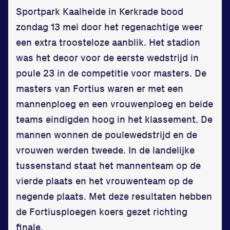
Zet een personal record
Sportpark Kaalheide in Kerkrade bood
in onze gym
zondag 13 mei door het regenachtige weer
Fitness
een extra troosteloze aanblik. Het stadion
was het decor voor de eerste wedstrijd in
poule 23 in de competitie voor masters. De
masters van Fortius waren er met een
mannenploeg en een vrouwenploeg en beide
teams eindigden hoog in het klassement. De
Updates
mannen wonnen de poulewedstrijd en de
Atleten
vrouwen werden tweede. In de landelijke
tussenstand staat het mannenteam op de
Vereniging
vierde plaats en het vrouwenteam op de
Contact
negende plaats. Met deze resultaten hebben
de Fortiusploegen koers gezet richting
finale.