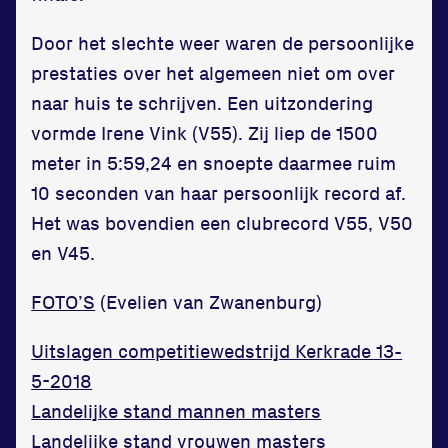
Door het slechte weer waren de persoonlijke
prestaties over het algemeen niet om over
naar huis te schrijven. Een uitzondering
Locatie
vormde Irene Vink (V55). Zij liep de 1500
meter in 5:59,24 en snoepte daarmee ruim
Sportpark Reeweg
10 seconden van haar persoonlijk record af.
Halmaheiraplein 35
Het was bovendien een clubrecord V55, V50
3312 GH Dordrecht
en V45.
Bekijk locatie
FOTO’S
(Evelien van Zwanenburg)
Informatie
Uitslagen competitiewedstrijd Kerkrade 13-
Privacy en cookies
5-2018
Disclaimer
Landelijke stand mannen masters
Huisregels
Landelijke stand vrouwen masters