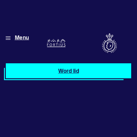
Menu
Diverse disciplines
onder één dak
Atletiek
Word lid
Motiveer jezelf
en anderen
met groepslessen
Groepslessen