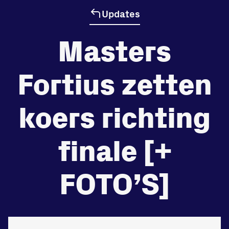
Updates
de
Beheers
Masters
tegenstander
Fortius zetten
Worstelen
koers richting
Prestaties op afstanden
finale [+
zet je samen
Running
FOTO’S]