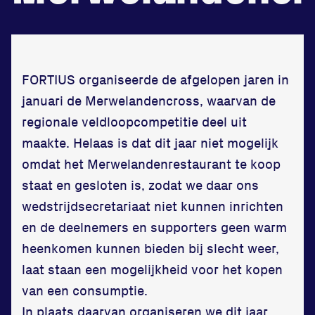
Zet een personal record
in onze gym
FORTIUS
organiseerde de afgelopen jaren in
Fitness
januari de Merwelandencross, waarvan de
regionale veldloopcompetitie deel uit
maakte. Helaas is dat dit jaar niet mogelijk
omdat het Merwelandenrestaurant te koop
staat en gesloten is, zodat we daar ons
wedstrijdsecretariaat niet kunnen inrichten
en de deelnemers en supporters geen warm
heenkomen kunnen bieden bij slecht weer,
Updates
laat staan een mogelijkheid voor het kopen
van een consumptie.
Atleten
In plaats daarvan organiseren we dit jaar