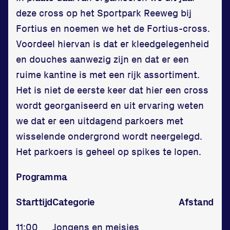
Vereniging
deze cross op het Sportpark Reeweg bij
Fortius en noemen we het de
Fortius-cross
.
Contact
Voordeel hiervan is dat er kleedgelegenheid
en douches aanwezig zijn en dat er een
ruime kantine is met een rijk assortiment.
Het is niet de eerste keer dat hier een cross
wordt georganiseerd en uit ervaring weten
we dat er een uitdagend parkoers met
Locatie
wisselende ondergrond wordt neergelegd.
Het parkoers is geheel op spikes te lopen.
Sportpark Reeweg
Halmaheiraplein 35
Programma
3312 GH Dordrecht
Starttijd
Categorie
Afstand
Bekijk locatie
11:00
Jongens en meisjes