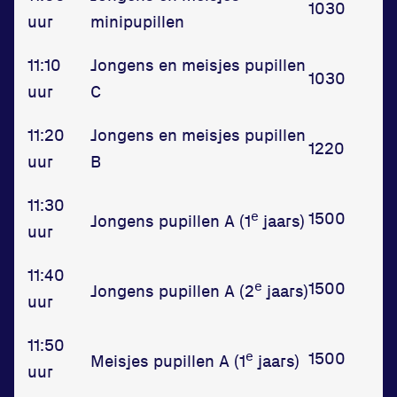
1030
Informatie
uur
minipupillen
Privacy en cookies
11:10
Jongens en meisjes pupillen
Disclaimer
1030
uur
C
Huisregels
Vraag en contact
11:20
Jongens en meisjes pupillen
1220
uur
B
11:30
e
1500
Jongens pupillen A (1
jaars)
uur
11:40
e
1500
Jongens pupillen A (2
jaars)
uur
11:50
e
1500
Meisjes pupillen A (1
jaars)
uur