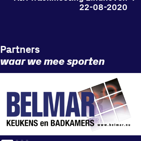
22-08-2020
Locatie
Sportpark Reeweg
Partners
Halmaheiraplein 35
waar we mee sporten
3312 GH Dordrecht
Bekijk locatie
Informatie
Privacy en cookies
Disclaimer
Huisregels
Vraag en contact