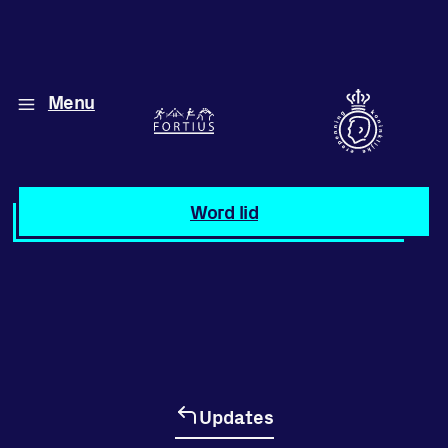
Menu
Diverse disciplines
onder één dak
Atletiek
Word lid
Motiveer jezelf
en anderen
met groepslessen
Groepslessen
Updates