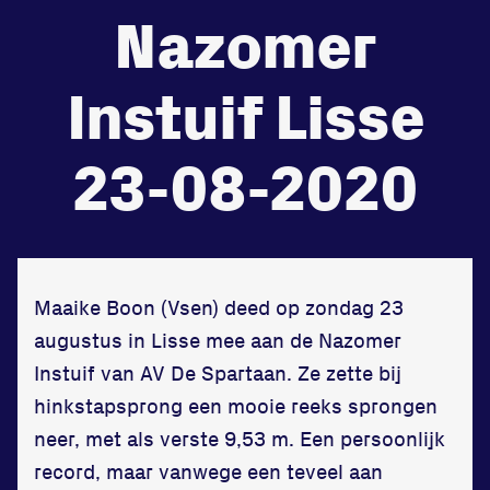
Nazomer
de
Beheers
Instuif Lisse
tegenstander
Worstelen
23-08-2020
Prestaties op afstanden
zet je samen
Maaike Boon (Vsen) deed op zondag 23
augustus in Lisse mee aan de Nazomer
Running
Instuif van AV De Spartaan. Ze zette bij
hinkstapsprong een mooie reeks sprongen
neer, met als verste 9,53 m. Een persoonlijk
record, maar vanwege een teveel aan
Zet een personal record