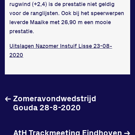
rugwind (+2,4) is de prestatie niet geldig
in onze gym
voor de ranglijsten. Ook bij het speerwerpen
Fitness
leverde Maaike met 26,90 m een mooie
prestatie.
Uitslagen Nazomer Instuif Lisse 23-08-
2020
Updates
Atleten
Vereniging
←
Zomeravondwedstrijd
Contact
Gouda 28-8-2020
AtH Trackmeeting Eindhoven
→