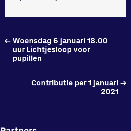
Locatie
←
Woensdag 6 januari 18.00
Sportpark Reeweg
uur Lichtjesloop voor
Halmaheiraplein 35
pupillen
3312 GH Dordrecht
Bekijk locatie
Contributie per 1 januari
→
Informatie
2021
Privacy en cookies
Disclaimer
Huisregels
Partners
Vraag en contact