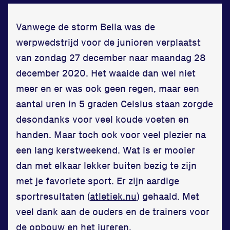
Zet een personal record
in onze gym
Vanwege de storm Bella was de
Fitness
werpwedstrijd voor de junioren verplaatst
van zondag 27 december naar maandag 28
december 2020. Het waaide dan wel niet
meer en er was ook geen regen, maar een
aantal uren in 5 graden Celsius staan zorgde
Updates
desondanks voor veel koude voeten en
handen. Maar toch ook voor veel plezier na
Atleten
een lang kerstweekend. Wat is er mooier
Vereniging
dan met elkaar lekker buiten bezig te zijn
Contact
met je favoriete sport. Er zijn aardige
sportresultaten (
atletiek.nu
) gehaald. Met
veel dank aan de ouders en de trainers voor
de opbouw en het jureren.