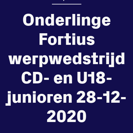
Onderlinge
de
Beheers
tegenstander
Fortius
Worstelen
werpwedstrijd
CD- en U18-
Prestaties op afstanden
zet je samen
junioren 28-12-
Running
2020