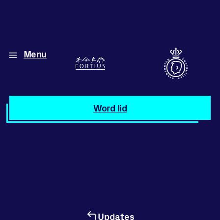
Menu
Diverse disciplines
onder één dak
Atletiek
Word lid
Motiveer jezelf
en anderen
met groepslessen
Groepslessen
Updates