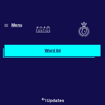
Menu
Diverse disciplines
onder één dak
Atletiek
Word lid
Motiveer jezelf
en anderen
met groepslessen
Groepslessen
Updates