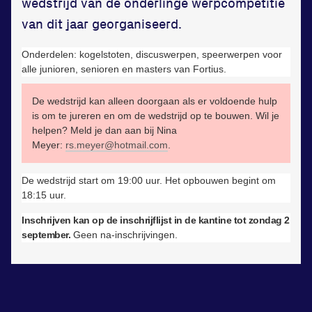
wedstrijd van de onderlinge werpcompetitie
in onze gym
van dit jaar georganiseerd.
Fitness
Onderdelen: kogelstoten, discuswerpen, speerwerpen voor
alle junioren, senioren en masters van
Fortius
.
De wedstrijd kan alleen doorgaan als er voldoende hulp
is om te jureren en om de wedstrijd op te bouwen. Wil je
helpen? Meld je dan aan bij Nina
Meyer:
rs.meyer@hotmail.com
.
Updates
Atleten
De wedstrijd start om 19:00 uur. Het opbouwen begint om
18:15 uur.
Vereniging
Inschrijven kan op de inschrijflijst in de kantine tot zondag 2
Contact
september.
Geen na-inschrijvingen.