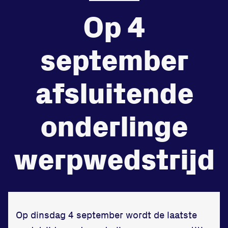
Op 4
de
Beheers
tegenstander
september
Worstelen
afsluitende
onderlinge
Prestaties op afstanden
zet je samen
werpwedstrijd
Running
Op dinsdag 4 september wordt de laatste
Zet een personal record