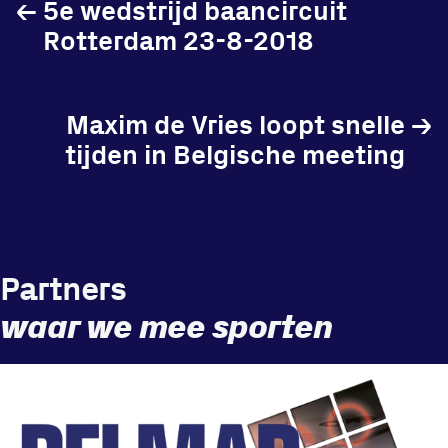
←
5e wedstrijd baancircuit
Rotterdam 23-8-2018
Locatie
Maxim de Vries loopt snelle
→
Sportpark Reeweg
tijden in Belgische meeting
Halmaheiraplein 35
3312 GH Dordrecht
Bekijk locatie
Partners
Informatie
waar we mee sporten
Privacy en cookies
Disclaimer
Huisregels
Vraag en contact