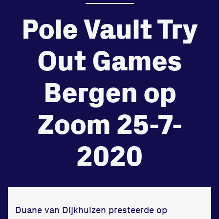
Pole Vault Try
de
Beheers
tegenstander
Out Games
Worstelen
Bergen op
Zoom 25-7-
Prestaties op afstanden
zet je samen
2020
Running
Duane van Dijkhuizen presteerde op