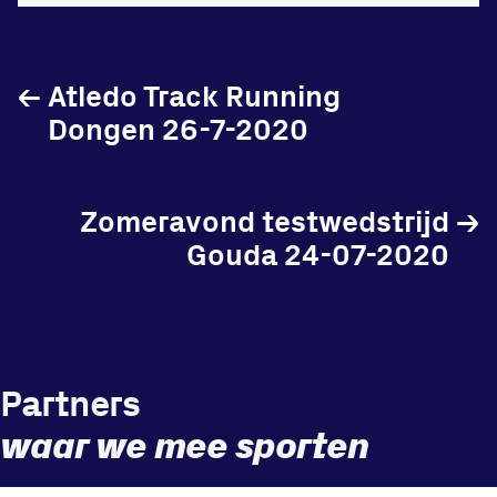
←
Atledo Track Running
Locatie
Dongen 26-7-2020
Sportpark Reeweg
Halmaheiraplein 35
Zomeravond testwedstrijd
→
3312 GH Dordrecht
Gouda 24-07-2020
Bekijk locatie
Informatie
Privacy en cookies
Partners
Disclaimer
waar we mee sporten
Huisregels
Vraag en contact