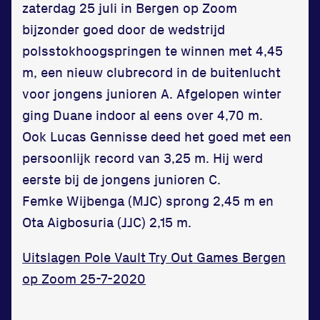
Zet een personal record
zaterdag 25 juli in Bergen op Zoom
in onze gym
bijzonder goed door de wedstrijd
Fitness
polsstokhoogspringen te winnen met 4,45
m, een nieuw clubrecord in de buitenlucht
voor jongens junioren A. Afgelopen winter
ging Duane indoor al eens over 4,70 m.
Ook Lucas Gennisse deed het goed met een
Updates
persoonlijk record van 3,25 m. Hij werd
eerste bij de jongens junioren C.
Atleten
Femke Wijbenga (MJC) sprong 2,45 m en
Vereniging
Ota Aigbosuria (JJC) 2,15 m.
Contact
Uitslagen Pole Vault Try Out Games Bergen
op Zoom 25-7-2020