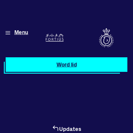
Menu
Diverse disciplines
onder één dak
Atletiek
Word lid
Motiveer jezelf
en anderen
met groepslessen
Groepslessen
Updates