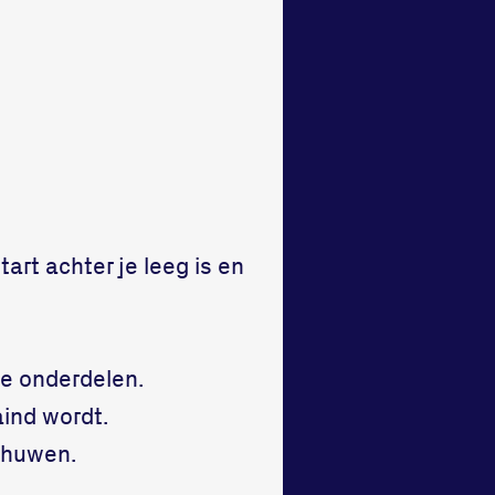
tart achter je leeg is en
he onderdelen.
aind wordt.
chuwen.