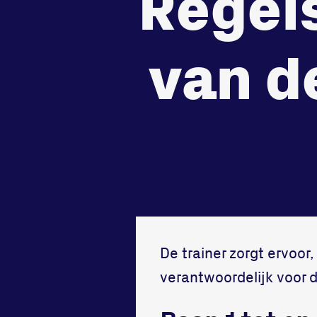
Regels
tegenstander
samen
van d
Worstelen
Running
De trainer zorgt ervoor,
verantwoordelijk voor d