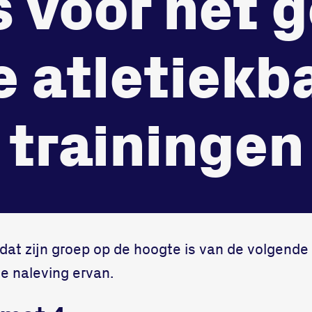
 voor het 
3312 GH Dord
onze gym
Bekijk locatie
e atletiekba
Fitness
trainingen
 dat zijn groep op de hoogte is van de volgende 
e naleving ervan.