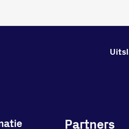
Uits
Partners
matie