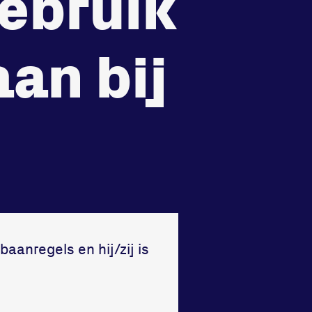
gebruik
recht
Huisregels
Vraag en contact
an bij
baanregels en hij/zij is