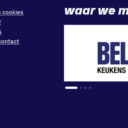
waar we m
n cookies
r
s
contact