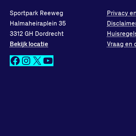
Sportpark Reeweg
Privacy e
Halmaheiraplein 35
Disclaime
3312 GH Dordrecht
Huisregel
Bekijk locatie
Vraag en 
Facebook
Instagram
X
YouTube