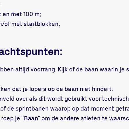
:
t en met 100 m;
n/of met startblokken;
achtspunten:
ben altijd voorrang. Kijk of de baan waarin je s
eken dat je lopers op de baan niet hindert.
nveld over als dit wordt gebruikt voor technisc
n 1 of de sprintbanen waarop op dat moment getr
 roep je “
Baan
” om de andere atleten te waars