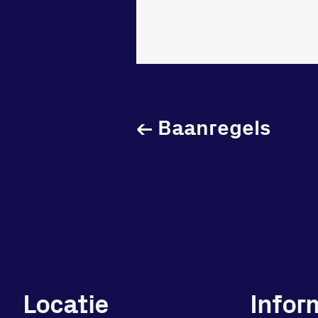
←
Baanregels
Locatie
Infor