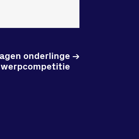
lagen onderlinge
→
werpcompetitie