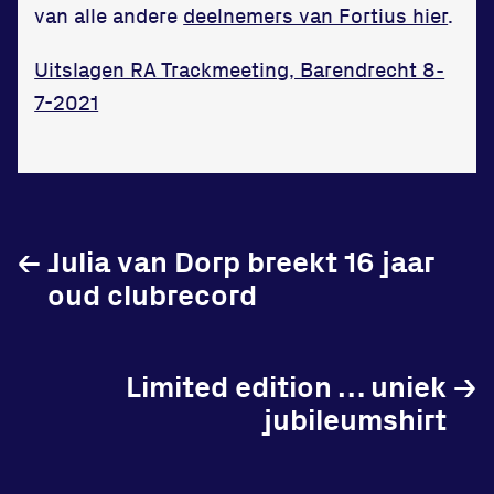
van alle andere
deelnemers van Fortius hier
.
Uitslagen RA Trackmeeting, Barendrecht 8-
7-2021
Locatie
Sportpark Reeweg
Halmaheiraplein 35
3312 GH Dordrecht
←
Julia van Dorp breekt 16 jaar
Bekijk locatie
oud clubrecord
Informatie
Limited edition … uniek
→
Privacy en cookies
jubileumshirt
Disclaimer
Huisregels
Vraag en contact