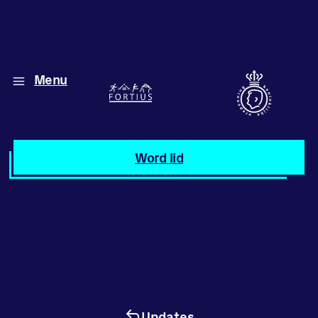
Menu
Diverse disciplines
onder één dak
Atletiek
Word lid
Motiveer jezelf
en anderen
met groepslessen
Groepslessen
Updates