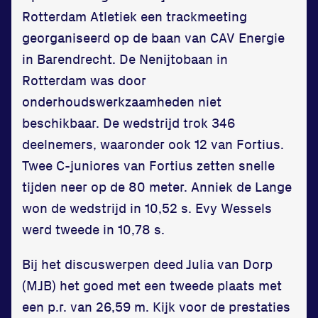
Zet een personal record
Rotterdam Atletiek een trackmeeting
in onze gym
georganiseerd op de baan van CAV Energie
Fitness
in Barendrecht. De Nenijtobaan in
Rotterdam was door
onderhoudswerkzaamheden niet
beschikbaar. De wedstrijd trok 346
deelnemers, waaronder ook 12 van Fortius.
Updates
Twee C-juniores van Fortius zetten snelle
tijden neer op de 80 meter. Anniek de Lange
Atleten
won de wedstrijd in 10,52 s. Evy Wessels
Vereniging
werd tweede in 10,78 s.
Contact
Bij het discuswerpen deed Julia van Dorp
(MJB) het goed met een tweede plaats met
een p.r. van 26,59 m. Kijk voor de prestaties