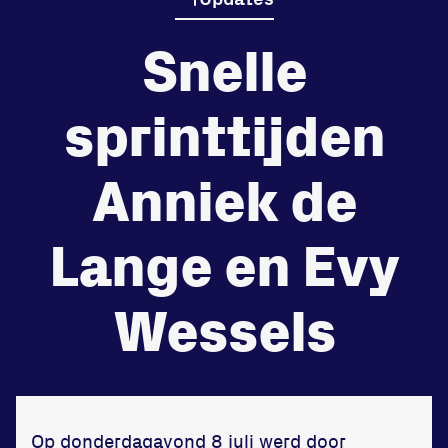
Snelle
de
Beheers
tegenstander
sprinttijden
Worstelen
Anniek de
Lange en Evy
Prestaties op afstanden
zet je samen
Wessels
Running
Op donderdagavond 8 juli werd door