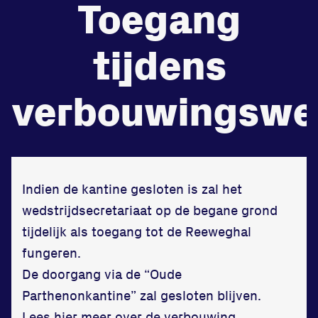
Toegang
de
Beheers
tijdens
tegenstander
Worstelen
verbouwingswe
Prestaties op afstanden
Indien de kantine gesloten is zal het
zet je samen
wedstrijdsecretariaat op de begane grond
Running
tijdelijk als toegang tot de Reeweghal
fungeren.
De doorgang via de “Oude
Parthenonkantine” zal gesloten blijven.
Zet een personal record
Lees hier meer over de verbouwing.