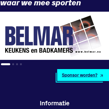
waar we mee sporten
Locatie
Sportpark Reeweg
Halmaheiraplein 35
3312 GH Dordrecht
Bekijk locatie
Informatie
Sponsor worden?
Privacy en cookies
Disclaimer
Huisregels
Vraag en contact
Informatie