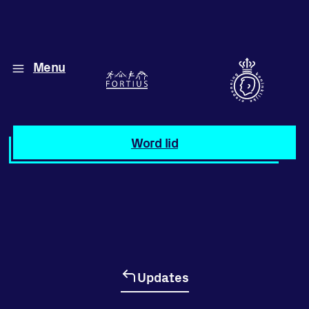
Menu
Diverse disciplines
onder één dak
Atletiek
Word lid
Motiveer jezelf
en anderen
met groepslessen
Groepslessen
Updates