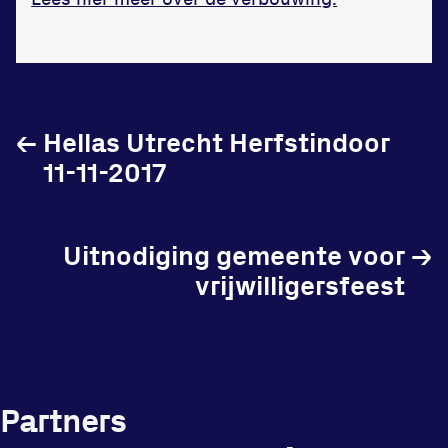
in onze gym
Fitness
←
Hellas Utrecht Herfstindoor
11-11-2017
Updates
Atleten
Uitnodiging gemeente voor
→
vrijwilligersfeest
Vereniging
Contact
Partners