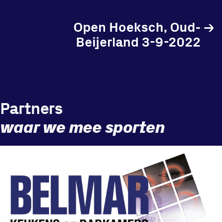
in onze gym
Open Hoeksch, Oud-
→
Fitness
Beijerland 3-9-2022
Updates
Partners
Atleten
waar we mee sporten
Vereniging
Contact