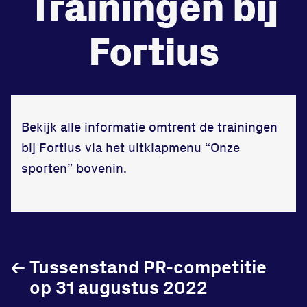
Trainingen bij
de
Fortius
Beheers
tegenstander
Worstelen
Bekijk alle informatie omtrent de trainingen
bij Fortius via het uitklapmenu “Onze
Prestaties op afstanden
sporten” bovenin.
zet je samen
Running
←
Tussenstand PR-competitie
op 31 augustus 2022
Zet een personal record