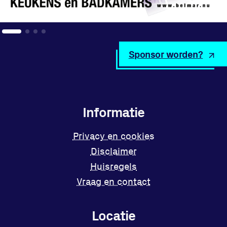
Locatie
Sponsor worden?
Sportpark Reeweg
Halmaheiraplein 35
3312 GH Dordrecht
Bekijk locatie
Informatie
Informatie
Privacy en cookies
Disclaimer
Privacy en cookies
Huisregels
Disclaimer
Vraag en contact
Huisregels
Vraag en contact
Locatie