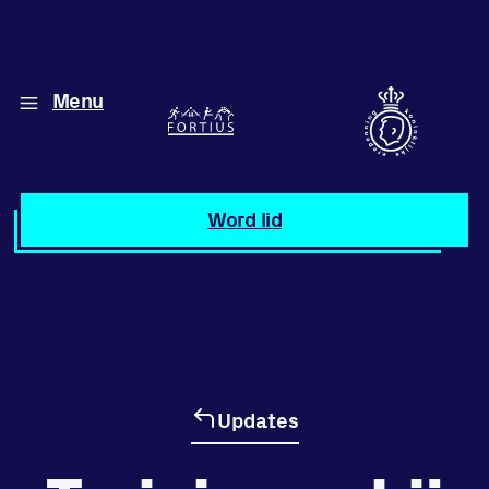
Menu
Diverse disciplines
onder één dak
Atletiek
Word lid
Motiveer jezelf
en anderen
met groepslessen
Groepslessen
Updates