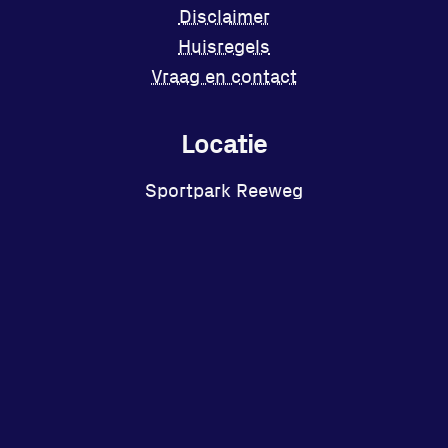
Disclaimer
Huisregels
Vraag en contact
Locatie
Sportpark Reeweg
Halmaheiraplein 35
3312 GH Dordrecht
Bekijk locatie
Facebook
Instagram
X
YouTube