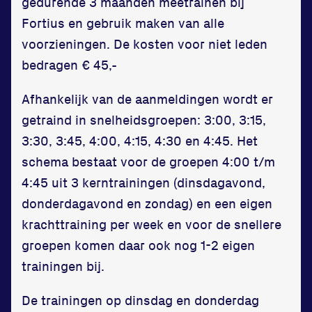
gedurende 3 maanden meetrainen bij
Fortius en gebruik maken van alle
voorzieningen. De kosten voor niet leden
bedragen € 45,-
Afhankelijk van de aanmeldingen wordt er
getraind in snelheidsgroepen: 3:00, 3:15,
Locatie
3:30, 3:45, 4:00, 4:15, 4:30 en 4:45. Het
Sportpark Reeweg
schema bestaat voor de groepen 4:00 t/m
Halmaheiraplein 35
4:45 uit 3 kerntrainingen (dinsdagavond,
3312 GH Dordrecht
donderdagavond en zondag) en een eigen
Bekijk locatie
krachttraining per week en voor de snellere
groepen komen daar ook nog 1-2 eigen
Informatie
trainingen bij.
Privacy en cookies
De trainingen op dinsdag en donderdag
Disclaimer