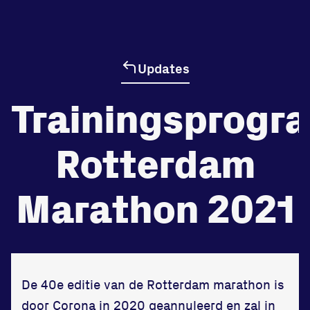
de
Beheers
Updates
tegenstander
Trainingsprog
Worstelen
Rotterdam
Marathon 2021
Prestaties op afstanden
zet je samen
Running
De 40e editie van de Rotterdam marathon is
door Corona in 2020 geannuleerd en zal in