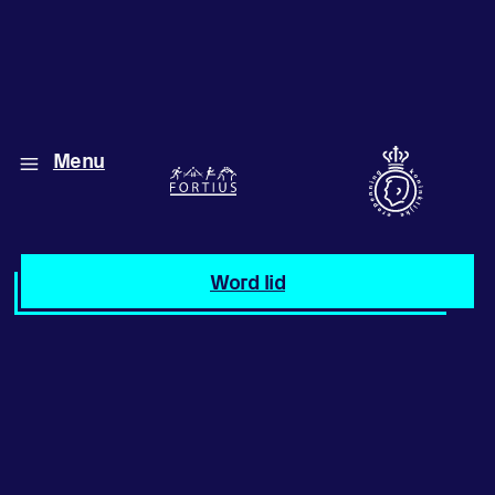
Menu
Diverse disciplines
onder één dak
Atletiek
Word lid
Motiveer jezelf
en anderen
met groepslessen
Groepslessen