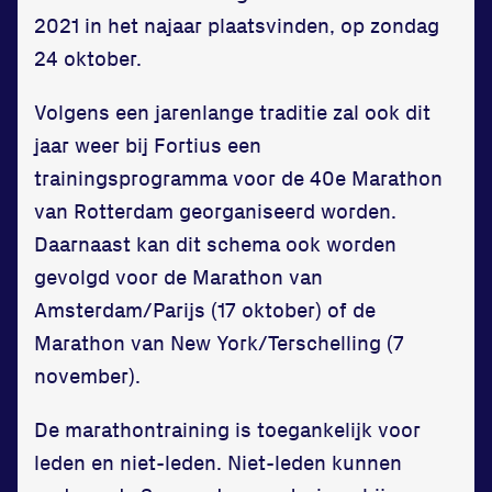
Zet een personal record
2021 in het najaar plaatsvinden, op zondag
in onze gym
24 oktober.
Fitness
Volgens een jarenlange traditie zal ook dit
jaar weer bij Fortius een
trainingsprogramma voor de 40e Marathon
van Rotterdam georganiseerd worden.
Daarnaast kan dit schema ook worden
gevolgd voor de Marathon van
Amsterdam/Parijs (17 oktober) of de
Updates
Marathon van New York/Terschelling (7
Atleten
november).
Vereniging
De marathontraining is toegankelijk voor
Contact
leden en niet-leden. Niet-leden kunnen