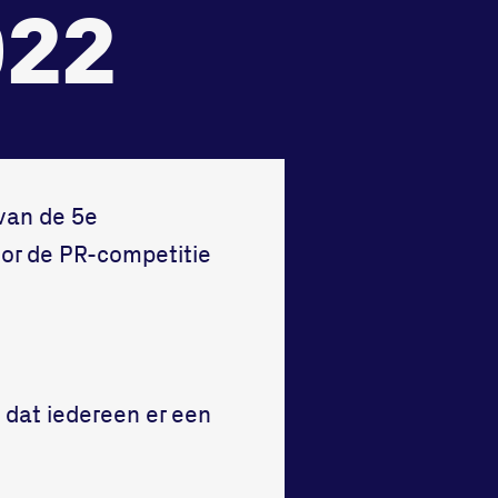
022
van de 5e
oor de PR-competitie
e dat iedereen er een