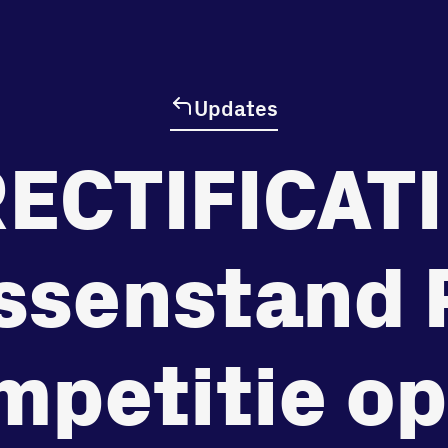
personal
Halmaheirapl
in
record
3312 GH Dord
onze gym
Bekijk locatie
Fitness
Updates
ECTIFICAT
ssenstand 
mpetitie op