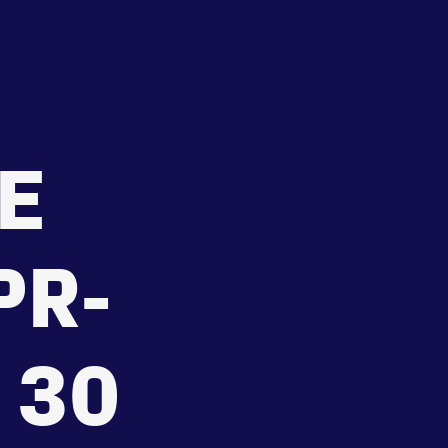
ein 35
Disclaimer
recht
Huisregels
Vraag en contact
IE
PR-
 30