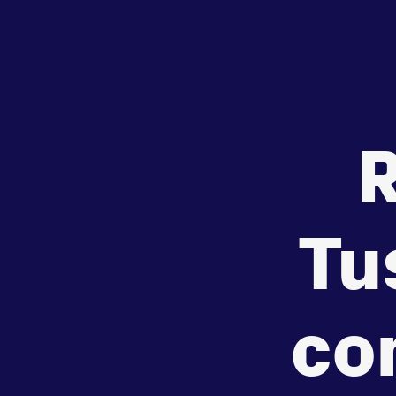
afstanden
de
zet je
Beheers
tegenstander
samen
Worstelen
Running
R
Tu
co