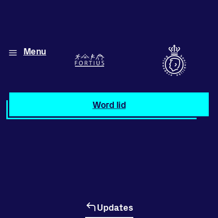
Menu
Diverse disciplines
onder één dak
Atletiek
Word lid
Motiveer jezelf
en anderen
met groepslessen
Groepslessen
Updates