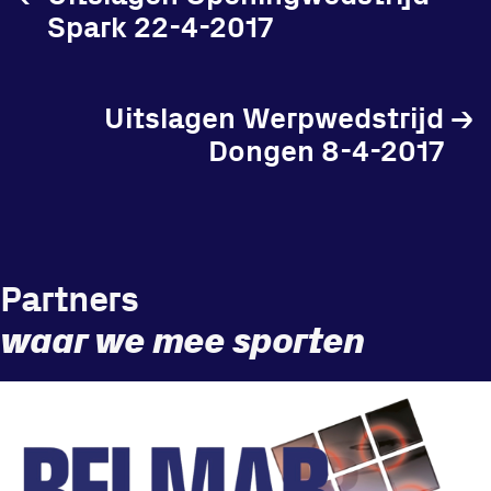
Spark 22-4-2017
Locatie
Uitslagen Werpwedstrijd
→
Dongen 8-4-2017
Sportpark Reeweg
Halmaheiraplein 35
3312 GH Dordrecht
Bekijk locatie
Partners
Informatie
waar we mee sporten
Privacy en cookies
Disclaimer
Huisregels
Vraag en contact