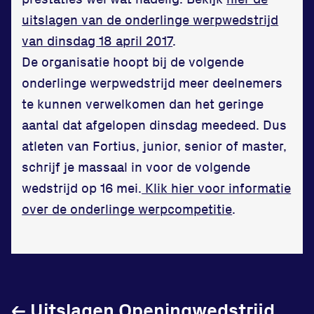
in onze gym
uitslagen van de onderlinge werpwedstrijd
van dinsdag 18 april 2017
.
Fitness
De organisatie hoopt bij de volgende
onderlinge werpwedstrijd meer deelnemers
te kunnen verwelkomen dan het geringe
aantal dat afgelopen dinsdag meedeed. Dus
atleten van Fortius, junior, senior of master,
Updates
schrijf je massaal in voor de volgende
Atleten
wedstrijd op 16 mei.
Klik hier voor informatie
over de onderlinge werpcompetitie
.
Vereniging
Contact
←
Uitslagen Openingwedstrijd