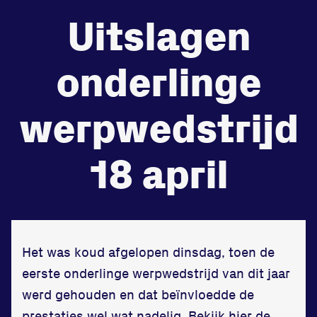
Uitslagen
de
Beheers
tegenstander
onderlinge
Worstelen
werpwedstrijd
18 april
Prestaties op afstanden
zet je samen
Running
Het was koud afgelopen dinsdag, toen de
eerste onderlinge werpwedstrijd van dit jaar
werd gehouden en dat beïnvloedde de
Zet een personal record
prestaties wel wat nadelig. Bekijk
hier de