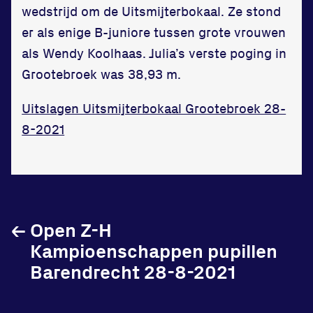
wedstrijd om de Uitsmijterbokaal. Ze stond
in onze gym
er als enige B-juniore tussen grote vrouwen
Fitness
als Wendy Koolhaas. Julia’s verste poging in
Grootebroek was 38,93 m.
Uitslagen Uitsmijterbokaal Grootebroek 28-
8-2021
Updates
Atleten
Vereniging
←
Open Z-H
Contact
Kampioenschappen pupillen
Barendrecht 28-8-2021