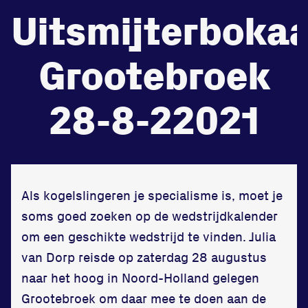
Uitsmijterbokaa
de
Beheers
Grootebroek
tegenstander
Worstelen
28-8-22021
Prestaties op afstanden
zet je samen
Als kogelslingeren je specialisme is, moet je
soms goed zoeken op de wedstrijdkalender
Running
om een geschikte wedstrijd te vinden. Julia
van Dorp reisde op zaterdag 28 augustus
naar het hoog in Noord-Holland gelegen
Grootebroek om daar mee te doen aan de
Zet een personal record