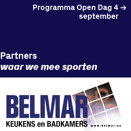
Programma Open Dag 4
→
september
Locatie
Sportpark Reeweg
Halmaheiraplein 35
Partners
3312 GH Dordrecht
waar we mee sporten
Bekijk locatie
Informatie
Privacy en cookies
Disclaimer
Huisregels
Vraag en contact