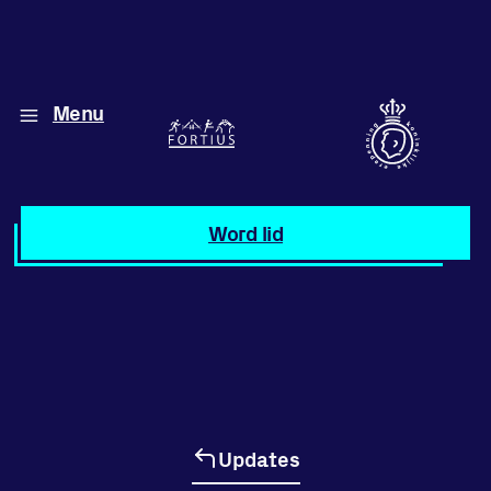
Menu
Diverse disciplines
onder één dak
Atletiek
Word lid
Motiveer jezelf
en anderen
met groepslessen
Groepslessen
Updates