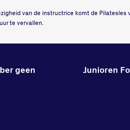
onze gym
Bekijk locatie
Fitness
zigheid van de instructrice komt de Pilatesles
ur te vervallen.
ober geen
Junioren Fo
n