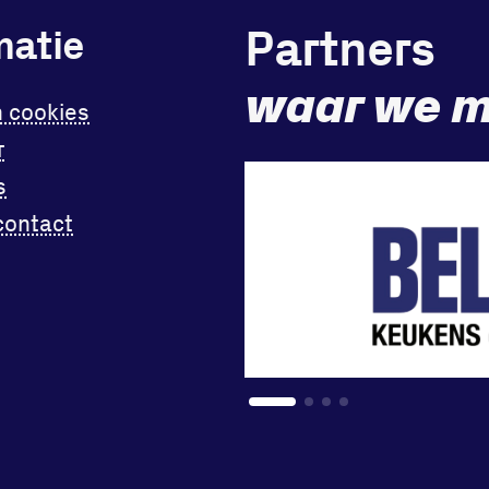
Partners
matie
waar we m
n cookies
r
s
contact