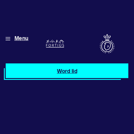
Menu
Diverse disciplines
onder één dak
Atletiek
Word lid
Motiveer jezelf
en anderen
met groepslessen
Groepslessen