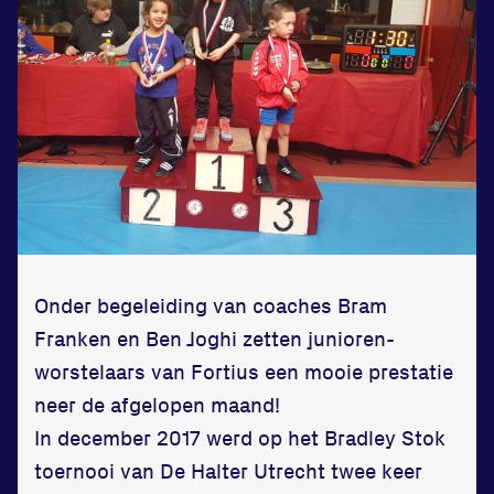
Zet een personal record
in onze gym
Fitness
Updates
Onder begeleiding van coaches Bram
Atleten
Franken en Ben Joghi zetten junioren-
worstelaars van Fortius een mooie prestatie
Vereniging
neer de afgelopen maand!
Contact
In december 2017 werd op het Bradley Stok
toernooi van De Halter Utrecht twee keer