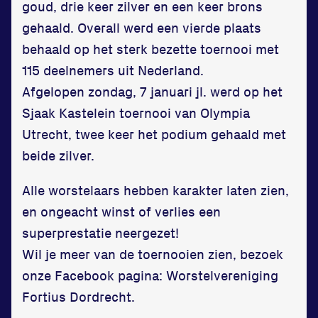
goud, drie keer zilver en een keer brons
gehaald. Overall werd een vierde plaats
behaald op het sterk bezette toernooi met
115 deelnemers uit Nederland.
Afgelopen zondag, 7 januari jl. werd op het
Locatie
Sjaak Kastelein toernooi van Olympia
Sportpark Reeweg
Utrecht, twee keer het podium gehaald met
Halmaheiraplein 35
beide zilver.
3312 GH Dordrecht
Alle worstelaars hebben karakter laten zien,
Bekijk locatie
en ongeacht winst of verlies een
superprestatie neergezet!
Informatie
Wil je meer van de toernooien zien, bezoek
Privacy en cookies
onze Facebook pagina: Worstelvereniging
Disclaimer
Fortius Dordrecht.
Huisregels