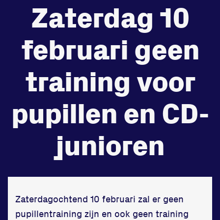
Zaterdag 10
de
Beheers
februari geen
tegenstander
Worstelen
training voor
pupillen en CD-
Prestaties op afstanden
junioren
zet je samen
Running
Zaterdagochtend 10 februari zal er geen
pupillentraining zijn en ook geen training
Zet een personal record