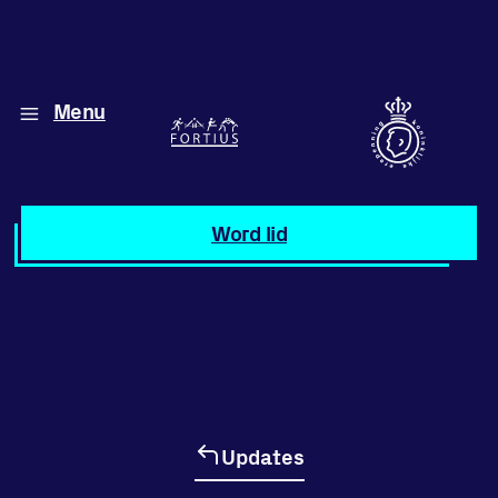
Menu
Diverse disciplines
onder één dak
Atletiek
Word lid
Motiveer jezelf
en anderen
met groepslessen
Groepslessen
Updates