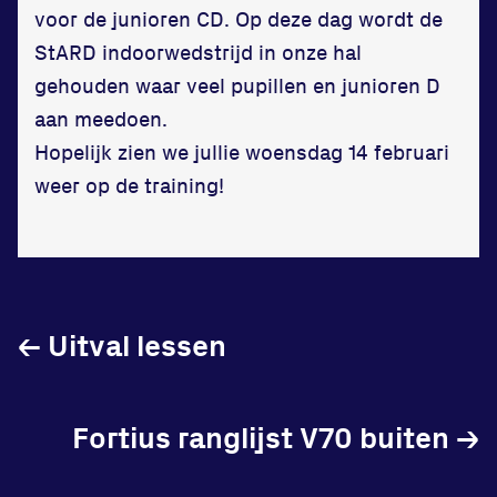
in onze gym
voor de junioren CD. Op deze dag wordt de
StARD indoorwedstrijd in onze hal
Fitness
gehouden waar veel pupillen en junioren D
aan meedoen.
Hopelijk zien we jullie woensdag 14 februari
weer op de training!
Updates
Atleten
Vereniging
←
Uitval lessen
Contact
Fortius ranglijst V70 buiten
→