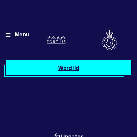
Menu
Diverse disciplines
onder één dak
Atletiek
Word lid
Motiveer jezelf
en anderen
met groepslessen
Groepslessen
Updates