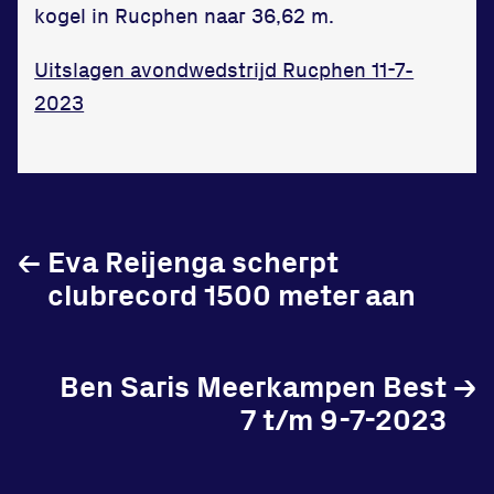
kogel in Rucphen naar 36,62 m.
Uitslagen avondwedstrijd Rucphen 11-7-
2023
Locatie
Sportpark Reeweg
Halmaheiraplein 35
3312 GH Dordrecht
←
Eva Reijenga scherpt
Bekijk locatie
clubrecord 1500 meter aan
Informatie
Ben Saris Meerkampen Best
→
Privacy en cookies
7 t/m 9-7-2023
Disclaimer
Huisregels
Vraag en contact