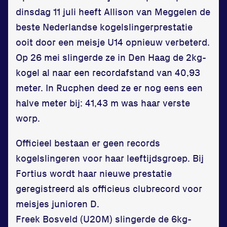
Zet een personal record
dinsdag 11 juli heeft Allison van Meggelen de
in onze gym
beste Nederlandse kogelslingerprestatie
Fitness
ooit door een meisje U14 opnieuw verbeterd.
Op 26 mei slingerde ze in Den Haag de 2kg-
kogel al naar een recordafstand van 40,93
meter. In Rucphen deed ze er nog eens een
halve meter bij: 41,43 m was haar verste
Updates
worp.
Atleten
Officieel bestaan er geen records
Vereniging
kogelslingeren voor haar leeftijdsgroep. Bij
Fortius wordt haar nieuwe prestatie
Contact
geregistreerd als officieus clubrecord voor
meisjes junioren D.
Freek Bosveld (U20M) slingerde de 6kg-