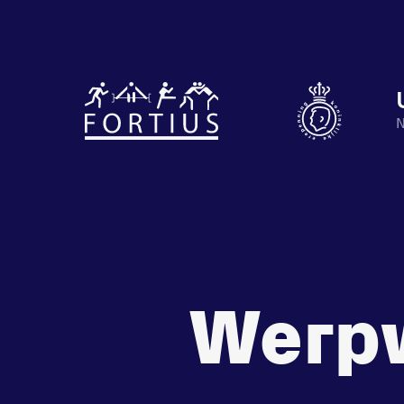
Diverse
disciplines
N
Motiveer je
onder één
en anderen
dak
met groeps
Atletiek
Groepslessen
Werpw
Prestaties
op
afstanden
de
zet je
Beheers