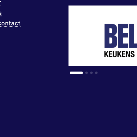
r
s
contact