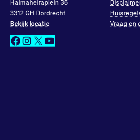
Halmaheiraplein 35
Disclaime
3312 GH Dordrecht
Huisregel
Bekijk locatie
Vraag en 
Facebook
Instagram
X
YouTube