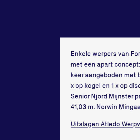
tegenstander
samen
Worstelen
Running
Enkele werpers van For
met een apart concept:
keer aangeboden met te
x op kogel en 1 x op dis
Senior Njord Mijnster 
41,03 m. Norwin Mingaa
Uitslagen Atledo Werp