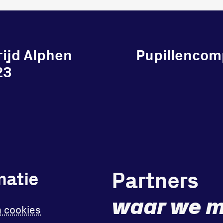
ijd Alphen
Pupillencomp
23
Partners
matie
waar we m
n cookies