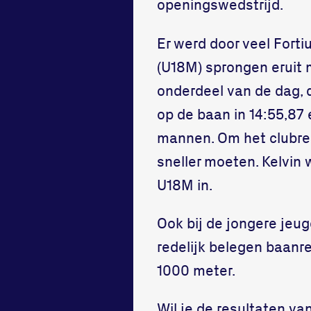
openingswedstrijd.
Er werd door veel Forti
(U18M) sprongen eruit m
onderdeel van de dag, 
op de baan in 14:55,87 
mannen. Om het clubrec
sneller moeten. Kelvin w
U18M in.
Ook bij de jongere jeu
redelijk belegen baanre
1000 meter.
Wil je de resultaten va