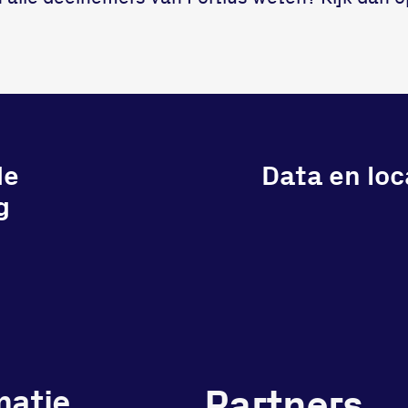
de
Data en loc
g
Partners
matie