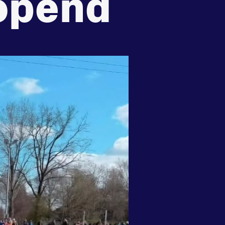
opend
recht
Huisregels
Vraag en contact