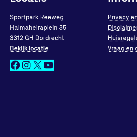
Sportpark Reeweg
Privacy e
Halmaheiraplein 35
Disclaime
3312 GH Dordrecht
Huisregel
Bekijk locatie
Vraag en 
Facebook
Instagram
X
YouTube