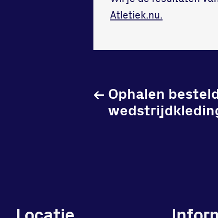
Atletiek.nu.
←
Ophalen bestel
wedstrijdkledin
Locatie
Infor