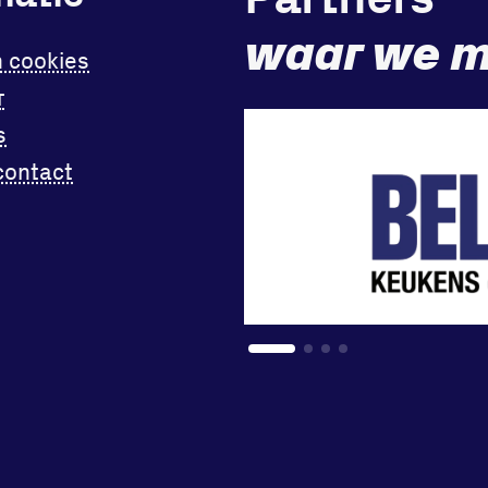
waar we m
n cookies
r
s
contact