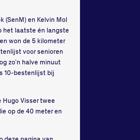
ok (SenM) en Kelvin Mol
p het laatste én langste
ten won de 5 kilometer
tenlijst voor senioren
og zo’n halve minuut
s 10-bestenlijst bij
de Hugo Visser twee
die op de 40 meter en
op
deze pagina van