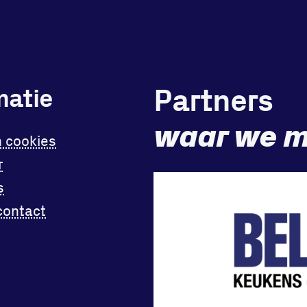
Partners
matie
waar we m
n cookies
r
s
contact