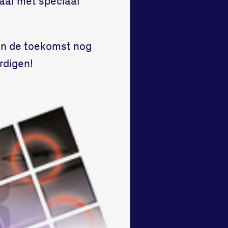
aar met speciaal
in de toekomst nog
rdigen!