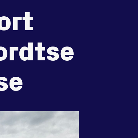
ort
recht
Huisregels
Vraag en contact
ordtse
se