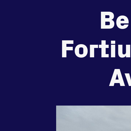
de
zet je
Beheers
Be
tegenstander
samen
Worstelen
Running
Forti
A