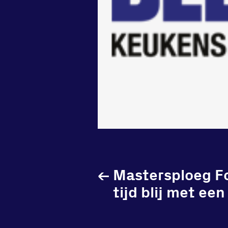
←
Mastersploeg Fo
tijd blij met ee