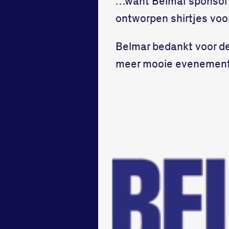
…want Belmar sponsort
ontworpen shirtjes voor
Belmar bedankt voor d
meer mooie evenemente