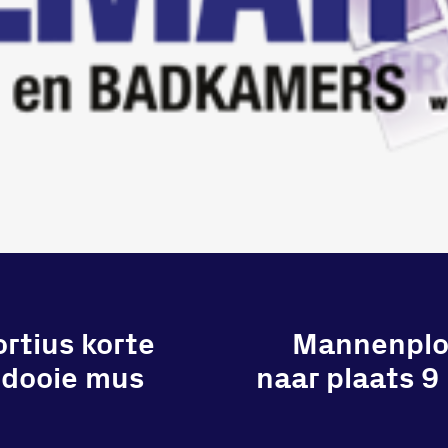
rtius korte
Mannenploe
n dooie mus
naar plaats 9