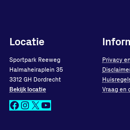
Locatie
Infor
Sportpark Reeweg
Privacy e
Halmaheiraplein 35
Disclaime
3312 GH Dordrecht
Huisregel
Bekijk locatie
Vraag en 
Facebook
Instagram
X
YouTube