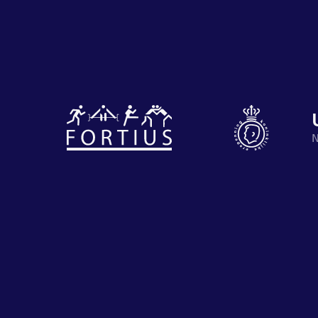
Diverse
disciplines
Motiveer je
onder één
en anderen
N
dak
met groeps
Atletiek
Groepslessen
Prestaties
op
afstanden