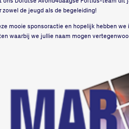
 ons Dordtse Avond4daagse Fortius-team dit j
 zowel de jeugd als de begeleiding!
eze mooie sponsoractie en hopelijk hebben we 
n waarbij we jullie naam mogen vertegenwoo