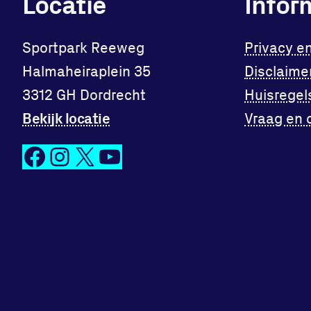
Locatie
Infor
Sportpark Reeweg
Privacy e
Halmaheiraplein 35
Disclaime
3312 GH Dordrecht
Huisregel
Bekijk locatie
Vraag en 
Facebook
Instagram
X
YouTube