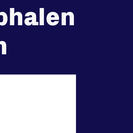
ophalen
recht
Huisregels
Vraag en contact
n