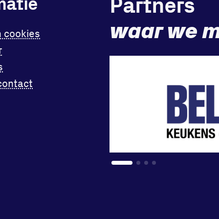
Partners
matie
waar we m
n cookies
r
s
contact