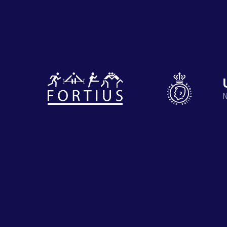
Diverse
disciplines
Motiveer je
onder één
N
en anderen
dak
met groeps
Atletiek
Groepslessen
Prestaties
op
afstanden