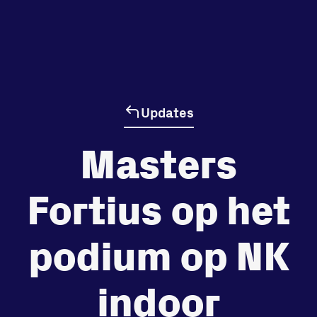
de
Beheers
tegenstander
Updates
Worstelen
Masters
Fortius op het
Prestaties op afstanden
zet je samen
podium op NK
Running
indoor