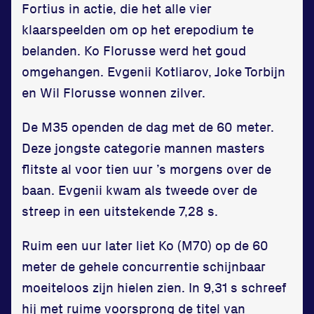
Fortius in actie, die het alle vier
Contact
klaarspeelden om op het erepodium te
belanden. Ko Florusse werd het goud
omgehangen. Evgenii Kotliarov, Joke Torbijn
en Wil Florusse wonnen zilver.
De M35 openden de dag met de 60 meter.
Deze jongste categorie mannen masters
Locatie
flitste al voor tien uur ’s morgens over de
Sportpark Reeweg
baan. Evgenii kwam als tweede over de
Halmaheiraplein 35
streep in een uitstekende 7,28 s.
3312 GH Dordrecht
Bekijk locatie
Ruim een uur later liet Ko (M70) op de 60
meter de gehele concurrentie schijnbaar
moeiteloos zijn hielen zien. In 9,31 s schreef
Informatie
hij met ruime voorsprong de titel van