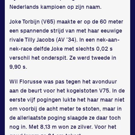
Privacy en cookies
Nederlands kampioen op zijn naam.
Disclaimer
Huisregels
Joke Torbijn (V65) maakte er op de 60 meter
Vraag en contact
een spannende strijd van met haar eeuwige
rivale Tilly Jacobs (AV ’34). In een nek-aan-
nek-race delfde Joke met slechts 0,02 s
verschil het onderspit. Ze werd tweede in
9,90 s.
Wil Florusse was pas tegen het avonduur
aan de beurt voor het kogelstoten V75. In de
eerste vijf pogingen lukte het haar maar niet
om voorbij de acht meter te stoten, maar in
de allerlaatste poging slaagde ze daar toch
nog in. Met 8,13 m won ze zilver. Voor het