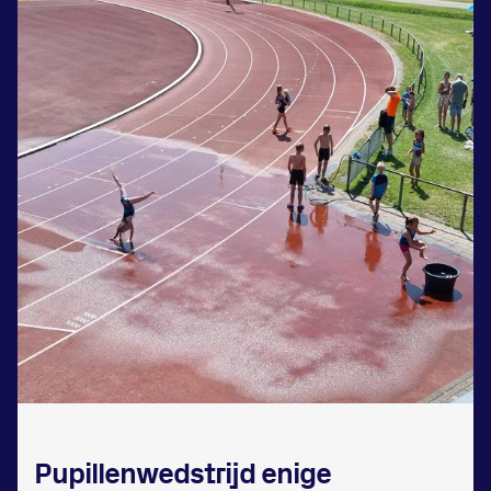
Zet een personal record
in onze gym
Fitness
Updates
Atleten
Vereniging
Contact
Pupillenwedstrijd enige