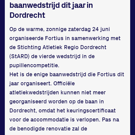
baanwedstrijd dit jaar in
Dordrecht
Op de warme, zonnige zaterdag 24 juni
organiseerde Fortius in samenwerking met
Locatie
de Stichting Atletiek Regio Dordrecht
(StARD) de vierde wedstrijd in de
Sportpark Reeweg
pupillencompetitie.
Halmaheiraplein 35
Het is de enige baanwedstrijd die Fortius dit
3312 GH Dordrecht
jaar organiseert. Officiële
Bekijk locatie
atletiekwedstrijden kunnen niet meer
georganiseerd worden op de baan in
Informatie
Dordrecht, omdat het keuringscertificaat
voor de accommodatie is verlopen. Pas na
Privacy en cookies
de benodigde renovatie zal de
Disclaimer