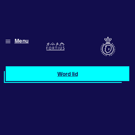
Menu
Diverse disciplines
onder één dak
Atletiek
Word lid
Motiveer jezelf
en anderen
met groepslessen
Groepslessen