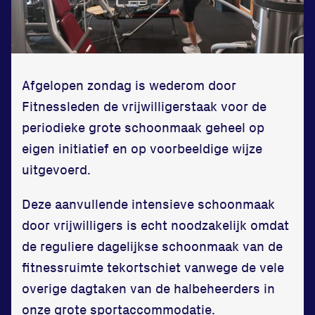
Zet een personal record
in onze gym
Fitness
Afgelopen zondag is wederom door
Fitnessleden de vrijwilligerstaak voor de
periodieke grote schoonmaak geheel op
eigen initiatief en op voorbeeldige wijze
uitgevoerd.
Updates
Atleten
Deze aanvullende intensieve schoonmaak
door vrijwilligers is echt noodzakelijk omdat
Vereniging
de reguliere dagelijkse schoonmaak van de
Contact
fitnessruimte tekortschiet vanwege de vele
overige dagtaken van de halbeheerders in
onze grote sportaccommodatie.