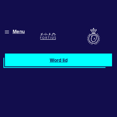
Menu
Diverse disciplines
onder één dak
Atletiek
Word lid
Motiveer jezelf
en anderen
met groepslessen
Groepslessen