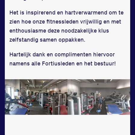
Het is inspirerend en hartverwarmend om te
zien hoe onze fitnessleden vrijwillig en met
enthousiasme deze noodzakelijke klus
Locatie
zelfstandig samen oppakken.
Sportpark Reeweg
Hartelijk dank en complimenten hiervoor
Halmaheiraplein 35
namens alle Fortiusleden en het bestuur!
3312 GH Dordrecht
Bekijk locatie
Informatie
Privacy en cookies
Disclaimer
Huisregels