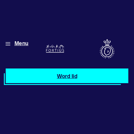
Menu
Diverse disciplines
onder één dak
Atletiek
Word lid
Motiveer jezelf
en anderen
met groepslessen
Groepslessen