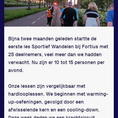
Zet een personal record
in onze gym
Fitness
Bijna twee maanden geleden startte de
eerste les Sportief Wandelen bij Fortius met
25 deelnemers, veel meer dan we hadden
verwacht. Nu zijn er 10 tot 15 personen per
avond.
Updates
Onze lessen zijn vergelijkbaar met
Atleten
hardlooplessen. We beginnen met warming-
Vereniging
up-oefeningen, gevolgd door een
afwisselende kern en een cooling-down.
Contact
Deze week deden we een krachtcircuit,