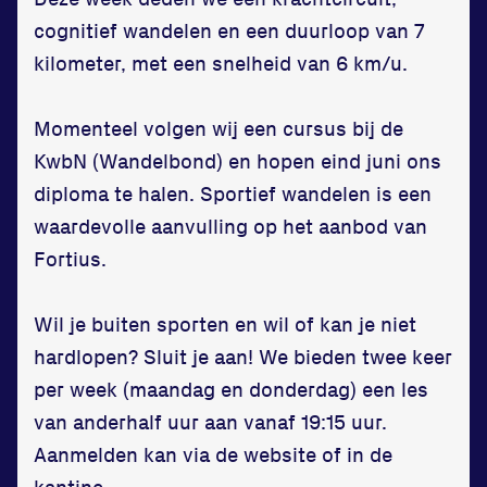
cognitief wandelen en een duurloop van 7
kilometer, met een snelheid van 6 km/u.
Momenteel volgen wij een cursus bij de
KwbN (Wandelbond) en hopen eind juni ons
Locatie
diploma te halen. Sportief wandelen is een
waardevolle aanvulling op het aanbod van
Sportpark Reeweg
Fortius.
Halmaheiraplein 35
3312 GH Dordrecht
Wil je buiten sporten en wil of kan je niet
Bekijk locatie
hardlopen? Sluit je aan! We bieden twee keer
per week (maandag en donderdag) een les
Informatie
van anderhalf uur aan vanaf 19:15 uur.
Privacy en cookies
Aanmelden kan via de website of in de
Disclaimer
kantine.