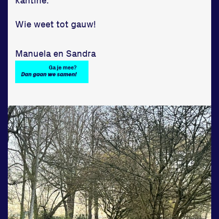
Huisregels
Wie weet tot gauw!
Vraag en contact
Manuela en Sandra