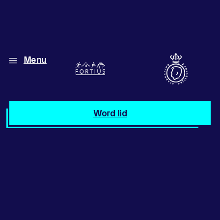
Menu
Diverse disciplines
onder één dak
Atletiek
Word lid
Motiveer jezelf
en anderen
met groepslessen
Groepslessen