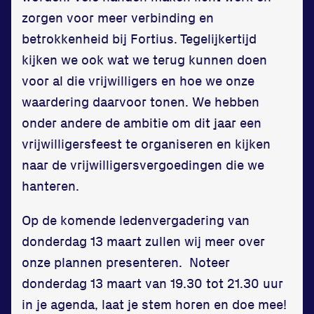
zorgen voor meer verbinding en
betrokkenheid bij Fortius. Tegelijkertijd
kijken we ook wat we terug kunnen doen
voor al die vrijwilligers en hoe we onze
Locatie
waardering daarvoor tonen. We hebben
Sportpark Reeweg
onder andere de ambitie om dit jaar een
Halmaheiraplein 35
vrijwilligersfeest te organiseren en kijken
3312 GH Dordrecht
naar de vrijwilligersvergoedingen die we
Bekijk locatie
hanteren.
Op de komende ledenvergadering van
Informatie
donderdag 13 maart zullen wij meer over
Privacy en cookies
onze plannen presenteren. Noteer
Disclaimer
donderdag 13 maart van 19.30 tot 21.30 uur
Huisregels
in je agenda, laat je stem horen en doe mee!