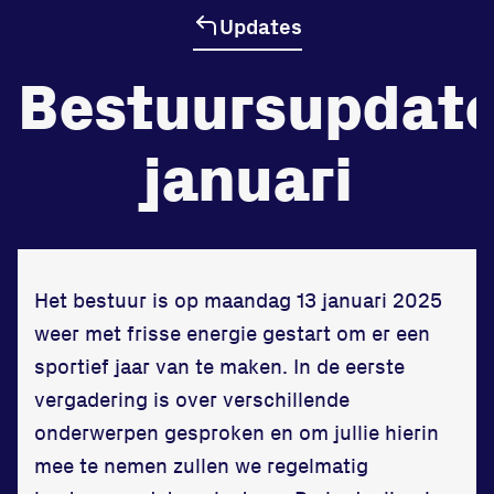
Updates
de
Beheers
Bestuursupdat
tegenstander
januari
Worstelen
Prestaties op afstanden
Het bestuur is op maandag 13 januari 2025
zet je samen
weer met frisse energie gestart om er een
Running
sportief jaar van te maken. In de eerste
vergadering is over verschillende
onderwerpen gesproken en om jullie hierin
mee te nemen zullen we regelmatig