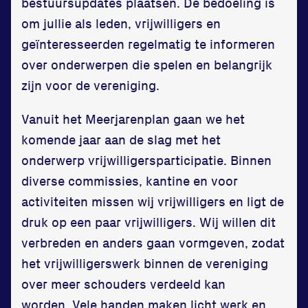
Zet een personal record
bestuursupdates plaatsen. De bedoeling is
in onze gym
om jullie als leden, vrijwilligers en
geïnteresseerden regelmatig te informeren
Fitness
over onderwerpen die spelen en belangrijk
zijn voor de vereniging.
Vanuit het Meerjarenplan gaan we het
komende jaar aan de slag met het
onderwerp vrijwilligersparticipatie. Binnen
Updates
diverse commissies, kantine en voor
Atleten
activiteiten missen wij vrijwilligers en ligt de
druk op een paar vrijwilligers. Wij willen dit
Vereniging
verbreden en anders gaan vormgeven, zodat
Contact
het vrijwilligerswerk binnen de vereniging
over meer schouders verdeeld kan
worden. Vele handen maken licht werk en