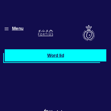
Menu
Diverse disciplines
onder één dak
Atletiek
Word lid
Motiveer jezelf
en anderen
met groepslessen
Groepslessen