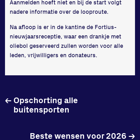
Aanmelden hoeft niet en bij de start volgt
nadere informatie over de looproute.
Na afloop is er in de kantine de Fortius-
Locatie
nieuwjaarsreceptie, waar een drankje met
oliebol geserveerd zullen worden voor alle
Sportpark Reeweg
leden, vrijwilligers en donateurs.
Halmaheiraplein 35
3312 GH Dordrecht
Bekijk locatie
Informatie
←
Opschorting alle
buitensporten
Privacy en cookies
Disclaimer
Huisregels
Beste wensen voor 2026
→
Vraag en contact