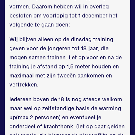
Contact
vormen. Daarom hebben wij in overleg
besloten om voorlopig tot 1 december het
volgende te gaan doen:
Wij blijven alleen op de dinsdag training
geven voor de jongeren tot 18 jaar, die
mogen samen trainen. Let op voor en na de
Locatie
training je afstand op 1,5 meter houden en
maximaal met zijn tweeën aankomen en
Sportpark Reeweg
vertrekken.
Halmaheiraplein 35
3312 GH Dordrecht
Iedereen boven de 18 is nog steeds welkom
Bekijk locatie
maar wel op zelfstandige basis de warming
up(max 2 personen) en eventueel je
Informatie
onderdeel of krachthonk. (let op daar gelden