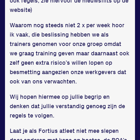
ook regels, zie hiervoor de nieuwsflits op de
Privacy en cookies
website)
Disclaimer
Huisregels
Waarom nog steeds niet 2 x per week hoor
Vraag en contact
ik vaak, die beslissing hebben we als
trainers genomen voor onze groep omdat
we graag training geven maar daarnaast ook
zelf geen extra risico’s willen lopen op
besmetting aangezien onze werkgevers dat
ook van ons verwachten.
Wij hopen hiermee op jullie begrip en
denken dat jullie verstandig genoeg zijn de
regels te volgen.
Laat je als Fortius atleet niet mee slepen
door anderen met kans op boetes, de BOA’s