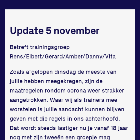
Zet een personal record
in onze gym
Update 5 november
Fitness
Betreft trainingsgroep
Rens/Elbert/Gerard/Amber/Danny/Vita
Zoals afgelopen dinsdag de meeste van
jullie hebben meegekregen, zijn de
maatregelen rondom corona weer strakker
aangetrokken. Waar wij als trainers mee
Updates
worstelen is jullie aandacht kunnen blijven
Atleten
geven met die regels in ons achterhoofd.
Dat wordt steeds lastiger nu je vanaf 18 jaar
Vereniging
nog met zijn tweeën een groepje mag