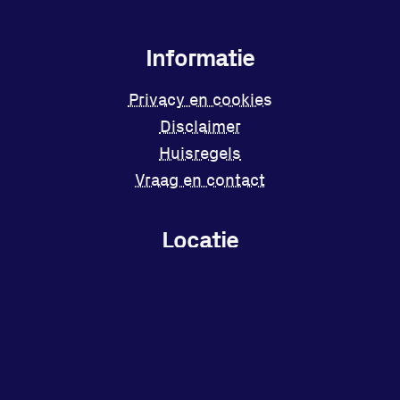
Informatie
Privacy en cookies
Disclaimer
Huisregels
Vraag en contact
Locatie
Sportpark Reeweg
Halmaheiraplein 35
3312 GH Dordrecht
Bekijk locatie