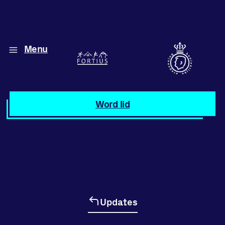
Menu
Diverse disciplines
onder één dak
Atletiek
Word lid
Motiveer jezelf
en anderen
met groepslessen
Groepslessen
Updates