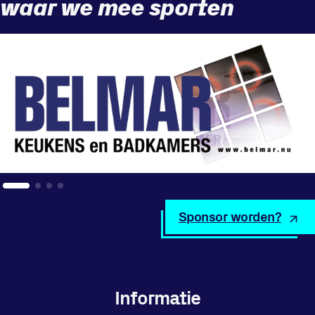
waar we mee sporten
Locatie
Sportpark Reeweg
Halmaheiraplein 35
3312 GH Dordrecht
Bekijk locatie
Informatie
Sponsor worden?
Privacy en cookies
Disclaimer
Huisregels
Vraag en contact
Informatie