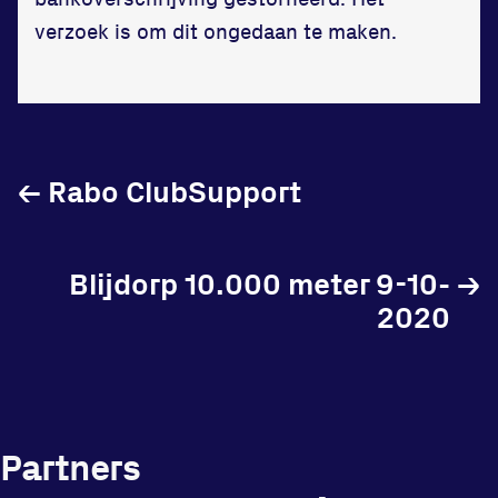
in onze gym
verzoek is om dit ongedaan te maken.
Fitness
←
Rabo ClubSupport
Updates
Atleten
Blijdorp 10.000 meter 9-10-
→
2020
Vereniging
Contact
Partners