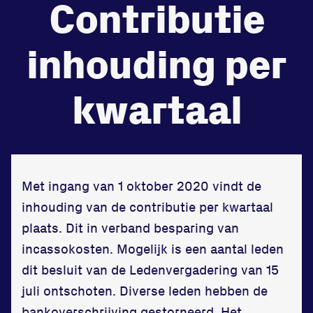
Contributie
de
Beheers
inhouding per
tegenstander
Worstelen
kwartaal
Prestaties op afstanden
Met ingang van 1 oktober 2020 vindt de
zet je samen
inhouding van de contributie per kwartaal
Running
plaats. Dit in verband besparing van
incassokosten. Mogelijk is een aantal leden
dit besluit van de Ledenvergadering van 15
juli ontschoten. Diverse leden hebben de
Zet een personal record
bankoverschrijving gestorneerd. Het