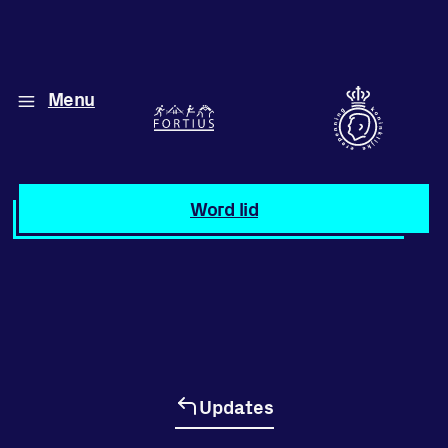
Menu
Diverse disciplines
onder één dak
Atletiek
Word lid
Motiveer jezelf
en anderen
met groepslessen
Groepslessen
Updates