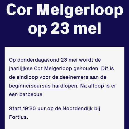
Cor Melgerloop
de
Beheers
op 23 mei
tegenstander
Worstelen
Op donderdagavond 23 mei wordt de
jaarlijjkse Cor Melgerloop gehouden. Dit is
Prestaties op afstanden
de eindloop voor de deelnemers aan de
zet je samen
beginnerscursus hardlopen
. Na afloop is er
Running
een barbecue.
Start 19:30 uur op de Noordendijk bij
Fortius.
Zet een personal record