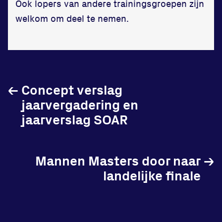
Ook lopers van andere trainingsgroepen zijn
in onze gym
welkom om deel te nemen.
Fitness
←
Concept verslag
Updates
jaarvergadering en
jaarverslag SOAR
Atleten
Vereniging
Mannen Masters door naar
→
Contact
landelijke finale