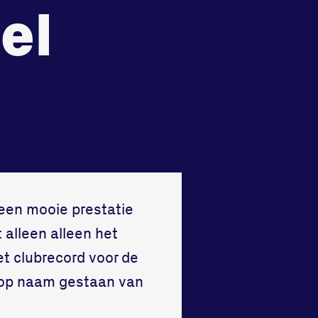
el
recht
Huisregels
Vraag en contact
een mooie prestatie
 alleen alleen het
et clubrecord voor de
 op naam gestaan van