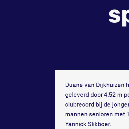
s
tegenstander
samen
Worstelen
Running
Duane van Dijkhuizen 
geleverd door 4,52 m po
clubrecord bij de jonge
mannen senioren met 1
Yannick Slikboer.