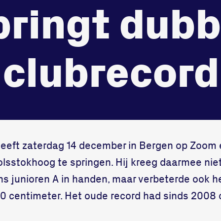
pringt dubb
3312 GH Dord
onze gym
Bekijk locatie
Fitness
clubrecord
heeft zaterdag 14 december in Bergen op Zoom 
lsstokhoog te springen. Hij kreeg daarmee niet
ns junioren A in handen, maar verbeterde ook h
0 centimeter. Het oude record had sinds 2008