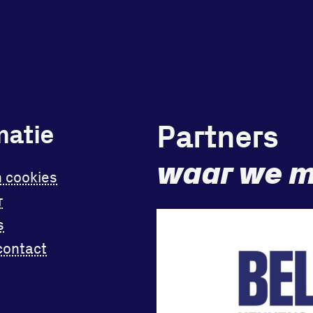
Partners
matie
waar we m
n cookies
r
s
contact