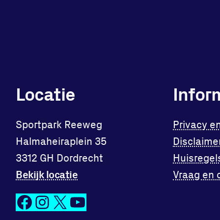
Locatie
Infor
Sportpark Reeweg
Privacy e
Halmaheiraplein 35
Disclaime
3312 GH Dordrecht
Huisregel
Bekijk locatie
Vraag en 
Facebook
Instagram
X
YouTube