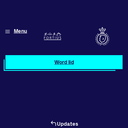
Menu
Diverse disciplines
onder één dak
Atletiek
Word lid
Motiveer jezelf
en anderen
met groepslessen
Groepslessen
Updates