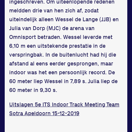
Zet een personal record
ingeschreven. Om uiteenlopende redenen
in onze gym
meldden drie van hen zich af, zodat
Fitness
uiteindelijk alleen Wessel de Lange (JJB) en
Julia van Dorp (MJC) de arena van
Omnisport betraden. Wessel leverde met
6,10 m een uitstekende prestatie in de
verspringbak. In de buitenlucht had hij die
afstand al eens eerder gesprongen, maar
Updates
indoor was het een persoonlijk record. De
Atleten
60 meter liep Wessel in 7,89 s. Julia liep de
Vereniging
60 meter in 9,30 s.
Contact
Uitslagen 5e ITS Indoor Track Meeting Team
Sotra Apeldoorn 15-12-2019