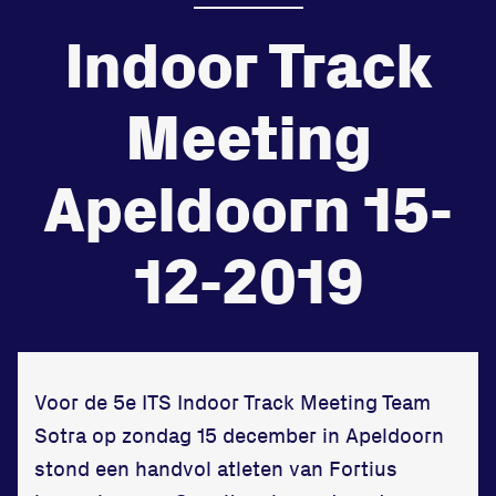
Indoor Track
de
Beheers
tegenstander
Meeting
Worstelen
Apeldoorn 15-
12-2019
Prestaties op afstanden
zet je samen
Running
Voor de 5e ITS Indoor Track Meeting Team
Sotra op zondag 15 december in Apeldoorn
stond een handvol atleten van Fortius