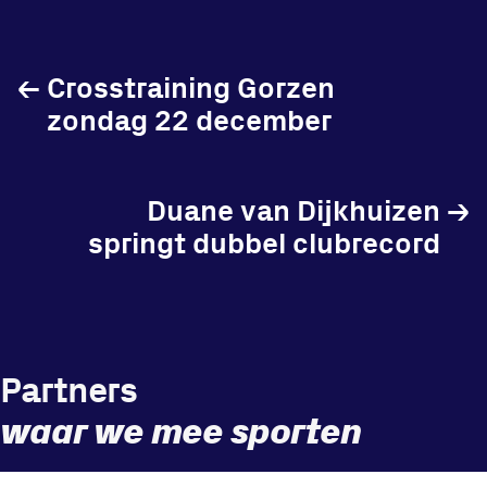
←
Crosstraining Gorzen
Locatie
zondag 22 december
Sportpark Reeweg
Halmaheiraplein 35
Duane van Dijkhuizen
→
3312 GH Dordrecht
springt dubbel clubrecord
Bekijk locatie
Informatie
Privacy en cookies
Partners
Disclaimer
waar we mee sporten
Huisregels
Vraag en contact